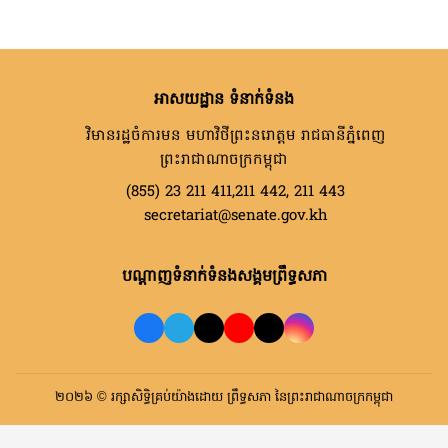
អាសយដ្ឋាន ទំនាក់ទំនង
វិមានរដ្ឋចំការមន មហាវិថីព្រះនរោត្តម រាជធានីភ្នំពេញ
ព្រះរាជាណាចក្រកម្ពុជា
(855) 23 211 411,211 442, 211 443
secretariat@senate.gov.kh
បណ្តាញទំនាក់ទំនងសង្គមព្រឹទ្ធសភា
២០២៦ © រក្សាសិទ្ធិគ្រប់យ៉ាងដោយ ព្រឹទ្ធសភា នៃព្រះរាជាណាចក្រកម្ពុជា