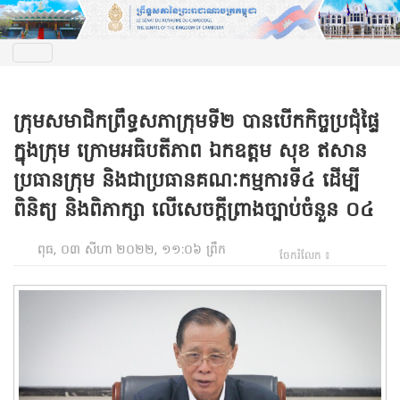
ក្រុមសមាជិកព្រឹទ្ធសភាក្រុមទី២ បានបើកកិច្ចប្រជុំផ្ទៃ
ក្នុងក្រុម ក្រោមអធិបតីភាព ឯកឧត្តម សុខ ឥសាន
ប្រធានក្រុម និងជាប្រធានគណៈកម្មការទី៤ ដើម្បី
ពិនិត្យ និងពិភាក្សា លើសេចក្តីព្រាងច្បាប់ចំនួន ០៤
ពុធ, ០៣ សីហា ២០២២, ១១:០៦ ព្រឹក
ចែករំលែក ៖