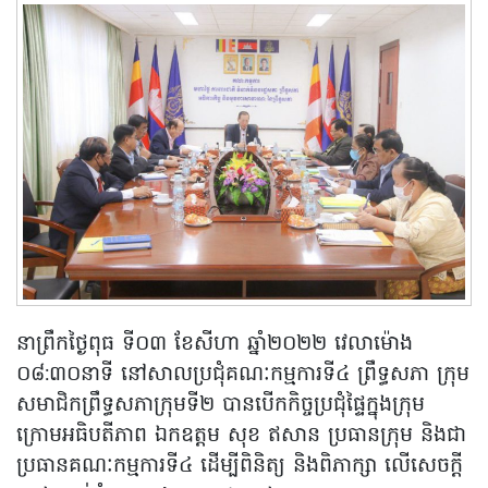
នាព្រឹកថ្ងៃពុធ ទី០៣ ខែសីហា ឆ្នាំ២០២២ វេលាម៉ោង
០៨:៣០នាទី នៅសាលប្រជុំគណៈកម្មការទី៤ ព្រឹទ្ធសភា ក្រុម
សមាជិកព្រឹទ្ធសភាក្រុមទី២ បានបើកកិច្ចប្រជុំផ្ទៃក្នុងក្រុម
ក្រោមអធិបតីភាព ឯកឧត្តម សុខ ឥសាន ប្រធានក្រុម និងជា
ប្រធានគណៈកម្មការទី៤ ដើម្បីពិនិត្យ និងពិភាក្សា លើសេចក្តី