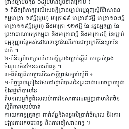
ព្រាងច្បាប់ចំនួន ០៤រួមមានដូចខាងក្រោម ៖
១-ពិនិត្យពិភាក្សាលើសេចក្ដីព្រាងច្បាប់ធម្មនុញ្ញស្ដីពីវិសោធន
កម្មមាត្រា ១៩ថ្មី(មួយ) មាត្រា៨៩ មាត្រា៩៨ថ្មី មាត្រា១០២ថ្មី
មាត្រា១១៩ថ្មី(មួយ) និងមាត្រា ១២៥ថ្មី នៃ រដ្ឋធម្មនុញ្ញ នៃ
ព្រះរាជាណាចក្រកម្ពុជា និងមាត្រា៣ថ្មី និងមាត្រា៤ថ្មី នៃច្បាប់
ធម្មនុញ្ញបន្ថែមសំដៅធានានូវដំណើរការជាប្រក្រតីនៃស្ថាប័ន
ជាតិ ។
២-ពិនិត្យពិភាក្សាលើសេចក្ដីព្រាងច្បាប់ស្ដីពី ការគ្រប់គ្រង
ចំណូលមិនមែនសារពើពន្ធ ។
៣-ពិនិត្យពិភាក្សាលើសេចក្ដីព្រាងច្បាប់ស្ដីពី ៖
១-កិច្ចព្រមព្រៀងរវាងរាជរដ្ឋាភិបាលនៃព្រះរាជាណាចក្រកម្ពុជា
និងរដ្ឋាភិបាលនៃ
តំបន់សេដ្ឋកិច្ចពិសេសម៉ាកាវនៃសាធារណរដ្ឋប្រជាមានិតចិន
ស្ដីពីការលុបបំបាត់
ការយកពន្ធត្រួតគ្នា ពាក់ព័ន្ធនិងពន្ធលើប្រាក់ចំណូល និងការ
បង្ការការគេចវេះពន្ធ និងការចៀសវាងពន្ធ ។