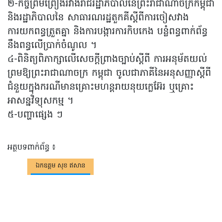
២-កិច្ចព្រមព្រៀងរវាងរាជរដ្ឋាភិបាលនៃព្រះរាជាណាចក្រកម្ពុជា
និងរដ្ឋាភិបាលនៃ សាធារណរដ្ឋតួកគីស្តីពីការចៀសវាង
ការយកពន្ធត្រួតគ្នា និងការបង្ការការកិបកេង បន្លំពន្ធពាក់ព័ន្ធ
នឹងពន្ធលើប្រាក់ចំណូល ។
៤-ពិនិត្យពិភាក្សាលើសេចក្ដីព្រាងច្បាប់ស្ដីពី ការអនុម័តយល់
ព្រមឱ្យព្រះរាជាណាចក្រ កម្ពុជា ចូលជាភាគីនៃអនុសញ្ញាស្ដីពី
ជំនួយក្នុងករណីមានគ្រោះមហន្ដរាយនុយក្លេអ៊ែរ ឬគ្រោះ
អាសន្នវិទ្យុសកម្ម ។
៥-បញ្ហាផ្សេង ៗ
អត្ថបទពាក់ព័ន្ធ ៖
ឯកឧត្តម​ សុខ ឥសាន