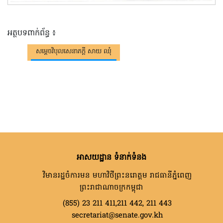
អត្ថបទពាក់ព័ន្ធ ៖
សម្តេចវិបុលសេនាភក្តី សាយ ឈុំ
អាសយដ្ឋាន ទំនាក់ទំនង
វិមានរដ្ឋចំការមន មហាវិថីព្រះនរោត្តម រាជធានីភ្នំពេញ
ព្រះរាជាណាចក្រកម្ពុជា
(855) 23 211 411,211 442, 211 443
secretariat@senate.gov.kh