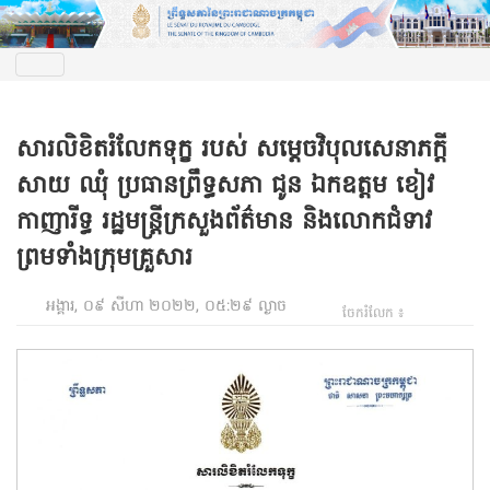
សារលិខិតរំលែកទុក្ខ របស់ សម្តេចវិបុលសេនាភក្តី
សាយ ឈុំ ប្រធានព្រឹទ្ធសភា ជូន ឯកឧត្តម ខៀវ
កាញារីទ្ធ រដ្ឋមន្ត្រីក្រសួងព័ត៌មាន និងលោកជំទាវ
ព្រមទាំងក្រុមគ្រួសារ
អង្គារ, ០៩ សីហា ២០២២, ០៥:២៩ ល្ងាច
ចែករំលែក ៖