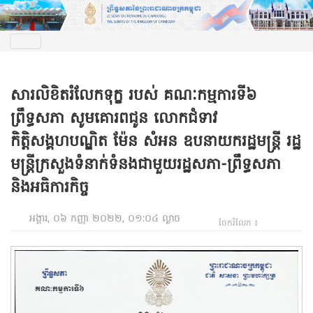
សារលិខិតរំលែកទុក្ខ របស់ គណៈកម្មការទី៦
ព្រឹទ្ធសភា សូមគោរពជូន លោកជំទាវ
កិត្តិសង្គហបណ្ឌិត ម៉ែន សំអន ឧបនាយករដ្ឋមន្ត្រី រដ្ឋ
មន្ត្រីក្រសួងទំនាក់ទំនងជាមួយរដ្ឋសភា-ព្រឹទ្ធសភា
និងអធិការកិច្ច
អង្គារ, ០៦ កញ្ញា ២០២២, ០១:០៤ ល្ងាច
ចែករំលែក ៖