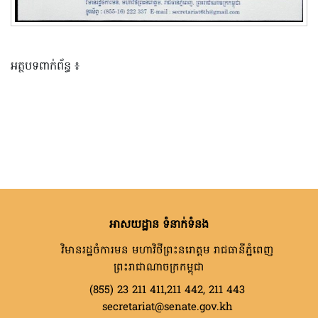
អត្ថបទពាក់ព័ន្ធ ៖
អាសយដ្ឋាន ទំនាក់ទំនង
វិមានរដ្ឋចំការមន មហាវិថីព្រះនរោត្តម រាជធានីភ្នំពេញ
ព្រះរាជាណាចក្រកម្ពុជា
(855) 23 211 411,211 442, 211 443
secretariat@senate.gov.kh