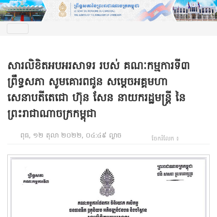
សារលិខិតអបអរសាទរ របស់ គណៈកម្មការទី៣
ព្រឹទ្ធសភា សូមគោរពជូន សម្តេចអគ្គមហា
សេនាបតីតេជោ ហ៊ុន សែន នាយករដ្ឋមន្ត្រី នៃ
ព្រះរាជាណាចក្រកម្ពុជា
ពុធ, ១២ តុលា ២០២២, ០៤:៤៩ ល្ងាច
ចែករំលែក ៖