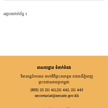
អត្ថបទពាក់ព័ន្ធ ៖
អាសយដ្ឋាន ទំនាក់ទំនង
វិមានរដ្ឋចំការមន មហាវិថីព្រះនរោត្តម រាជធានីភ្នំពេញ
ព្រះរាជាណាចក្រកម្ពុជា
(855) 23 211 411,211 442, 211 443
secretariat@senate.gov.kh