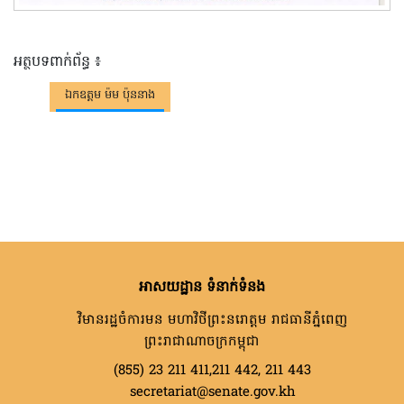
អត្ថបទពាក់ព័ន្ធ ៖
ឯកឧត្តម ម៉ម ប៉ុននាង
អាសយដ្ឋាន ទំនាក់ទំនង
វិមានរដ្ឋចំការមន មហាវិថីព្រះនរោត្តម រាជធានីភ្នំពេញ
ព្រះរាជាណាចក្រកម្ពុជា
(855) 23 211 411,211 442, 211 443
secretariat@senate.gov.kh