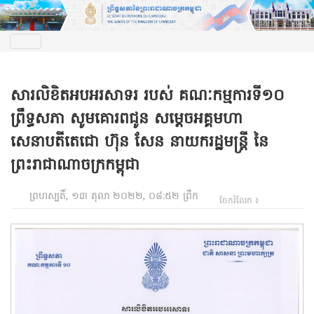
សារលិខិតអបអរសាទរ របស់ គណៈកម្មការទី១០
ព្រឹទ្ធសភា សូមគោរពជូន សម្តេចអគ្គមហា
សេនាបតីតេជោ ហ៊ុន សែន នាយករដ្ឋមន្ត្រី នៃ
ព្រះរាជាណាចក្រកម្ពុជា
ព្រហស្បតិ៍, ១៣ តុលា ២០២២, ០៨:៥២ ព្រឹក
ចែករំលែក ៖