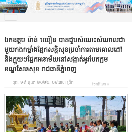
ឯកឧត្តម ម៉ាន់ ឈឿន បានជួបសំណេះសំណាលជា
មួយកងកម្លាំងផ្នែកសន្តិសុខប្រចាំការតាមគោលដៅ
និងក្មួយៗផ្នែកអនាម័យនៅសង្កាត់អូរបែកក្អម
ខណ្ឌសែនសុខ រាជធានីភ្នំពេញ
ពុធ, ១៩ តុលា ២០២២, ០៩:៣៣ ព្រឹក
ចែករំលែក ៖