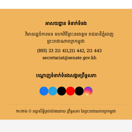
អាសយដ្ឋាន ទំនាក់ទំនង
វិមានរដ្ឋចំការមន មហាវិថីព្រះនរោត្តម រាជធានីភ្នំពេញ
ព្រះរាជាណាចក្រកម្ពុជា
(855) 23 211 411,211 442, 211 443
secretariat@senate.gov.kh
បណ្តាញទំនាក់ទំនងសង្គមព្រឹទ្ធសភា
២០២៦ © រក្សាសិទ្ធិគ្រប់យ៉ាងដោយ ព្រឹទ្ធសភា នៃព្រះរាជាណាចក្រកម្ពុជា