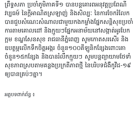
ព្រឹទ្ធសភា ប្រចាំភូមិភាគទី១ បានបន្តគោរពអនុវត្តប្រពែណី
វប្បធម៍ នៃក្តីអាណិតស្រឡាញ់ និងសិល្បៈ នៃការចែករំលែក
បានជួបសំណេះសំណាលជាមួយកងកម្លាំងផ្នែកសន្តិសុខប្រចាំ
ការតាមគោលដៅ និងក្មួយៗផ្នែកអនាម័យនៅសង្កាត់អូរបែក
ក្អម ខណ្ឌសែនសុខ រាជធានីភ្នំពេញ សូមកោតសរសើរ និង
ឧបត្ថម្ភលើកទឹកចិត្តអង្ករ ចំនួន១០០គីឡូនិកន្សែងពោះគោ
ចំនួន១៥កន្សែង និងបានរំលឹកក្មួយៗ សូមបន្តព្យាយាមថែទាំ
សុខភាពស្របតាមគន្លងប្រក្រតីភាពថ្មី នៃបរិបទជំងឺកូវីដ-១៩
ឲ្យបានគ្រប់ៗគ្នា។
អត្ថបទពាក់ព័ន្ធ ៖