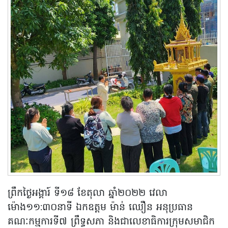
ព្រឹកថ្ងៃអង្គារ៍ ទី១៨ ខែតុលា ឆ្នាំ២០២២ វេលា
ម៉ោង១១:៣០នាទី ឯកឧត្តម ម៉ាន់ ឈឿន អនុប្រធាន
គណៈកម្មការទី៧ ព្រឹទ្ធសភា និងជាលេខាធិការក្រុមសមាជិក