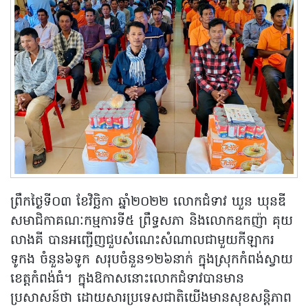
ព្រឹកថ្ងៃទី០៣ ខែវិច្ឆិកា ឆ្នាំ២០២២ លោកជំទាវ ឃួន ឃុនឌី
សមាជិកាគណៈកម្មការទី៥ ព្រឹទ្ធសភា និងលោកឧកញ៉ា គុយ
លាងគី បានអញ្ជើញជួបសំណេះសំណាលជាមួយកីឡាករ
ទូកង ចំនួន៦ទូក សរុបចំនួន១២៦នាក់ ក្នុងស្រុកកំពង់ស្វាយ
ខេត្តកំពង់ធំ។ ក្នុងឱកាសនោះលោកជំទាវបានមាន
ប្រសាសន៍ថា ដោយសារប្រទេសជាតិយើងមានសុខសន្តិភាព