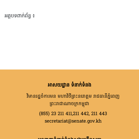
អត្ថបទពាក់ព័ន្ធ ៖
អាសយដ្ឋាន ទំនាក់ទំនង
វិមានរដ្ឋចំការមន មហាវិថីព្រះនរោត្តម រាជធានីភ្នំពេញ
ព្រះរាជាណាចក្រកម្ពុជា
(855) 23 211 411,211 442, 211 443
secretariat@senate.gov.kh