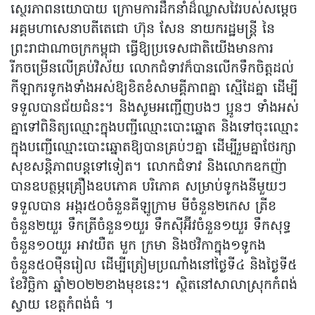
ស្ថេរភាពនយោបាយ ក្រោមការដឹកនាំដ៏ឈ្លាសវៃរបស់សម្ដេច
អគ្គមហាសេនាបតីតេជោ ហ៊ុន សែន នាយករដ្ឋមន្ត្រី នៃ
ព្រះរាជាណាចក្រកម្ពុជា ធ្វើឱ្យប្រទេសជាតិយើងមានការ
រីកចម្រើនលើគ្រប់វិស័យ លោកជំទាវក៏បានលើកទឹកចិត្តដល់
កីឡាករទូកងទាំងអស់ឱ្យខិតខំសាមគ្គីភាពគ្នា ស្មើដៃគ្នា ដើម្បី
ទទួលបានជ័យជំនះ។ និងសូមអញ្ជើញបងៗ ប្អូនៗ ទាំងអស់
គ្នាទៅពិនិត្យឈ្មោះក្នុងបញ្ជីឈ្មោះបោះឆ្នោត និងទៅចុះឈ្មោះ
ក្នុងបញ្ជើឈ្មោះបោះឆ្នោតឱ្យបានគ្រប់ៗគ្នា ដើម្បីរួមគ្នាថែរក្សា
សុខសន្តិភាពបន្តទៅទៀត។ លោកជំទាវ និងលោកឧកញ៉ា
បានឧបត្ថម្ភគ្រឿងឧបភោគ បរិភោគ សម្រាប់ទូកងនីមួយៗ
ទទួលបាន អង្ករ៥០ចំនួនគីឡូក្រាម មីចំនួន២កេស ត្រីខ
ចំនួន២យួរ ទឹកត្រីចំនួន១យួរ ទឹកស៊ីអ៊ីវចំនួន១យួរ ទឹកសុទ្ធ
ចំនួន១០យួរ អាវយឺត មួក ក្រមា និងថវិកាក្នុង១ទូកង
ចំនួន៥០ម៉ឺនរៀល ដើម្បីត្រៀមប្រណាំងនៅថ្ងៃទី៤ និងថ្ងៃទី៥
ខែវិច្ឆិកា ឆ្នាំ២០២២ខាងមុខនេះ។ ស្ថិតនៅសាលាស្រុកកំពង់
ស្វាយ ខេត្តកំពង់ធំ ។