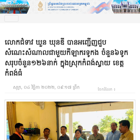
លោកជំទាវ ឃួន ឃុនឌី បានអញ្ជើញជួប
សំណេះសំណាលជាមួយកីឡាករទូកង ចំនួន៦ទូក
សរុបចំនួន១២៦នាក់ ក្នុងស្រុកកំពង់ស្វាយ ខេត្ត
កំពង់ធំ
សុក្រ, ០៤ វិច្ឆិកា ២០២២, ០៩:១៧ ព្រឹក
ចែករំលែក ៖