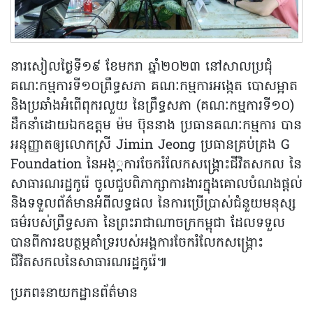
នារសៀលថ្ងៃទី១៩ ខែមករា ឆ្នាំ២០២៣ នៅសាលប្រជុំ
គណៈកម្មការទី១០ព្រឹទ្ធសភា គណៈកម្មការអង្កេត បោសម្អាត
និងប្រឆាំងអំពើពុករលួយ នៃព្រឹទ្ធសភា (គណៈកម្មការទី១០)
ដឹកនាំដោយឯកឧត្តម ម៉ម ប៊ុននាង ប្រធានគណៈកម្មការ បាន
អនុញ្ញាតឲ្យលោកស្រី Jimin Jeong ប្រធានគ្រប់គ្រង G
Foundation នៃអង្្គការចែករំលែកសង្គ្រោះជីវិតសកល នៃ
សាធារណរដ្ឋកូរ៉េ ចូលជួបពិភាក្សាការងារក្នុងគោលបំណងផ្តល់
និងទទួលព័ត៌មានអំពីលទ្ធផល នៃការប្រើប្រាស់ជំនួយមនុស្ស
ធម៌របស់ព្រឹទ្ធសភា នៃព្រះរាជាណាចក្រកម្ពុជា ដែលទទួល
បានពីការឧបត្ថម្ភគាំទ្ររបស់អង្គការចែករំលែកសង្គ្រោះ
ជីវិតសកលនៃសាធារណរដ្ឋកូរ៉េ៕
ប្រភព៖នាយកដ្ឋានព័ត៌មាន