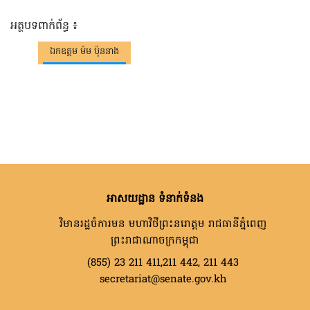
អត្ថបទពាក់ព័ន្ធ ៖
ឯកឧត្តម ម៉ម ប៉ុននាង
អាសយដ្ឋាន ទំនាក់ទំនង
វិមានរដ្ឋចំការមន មហាវិថីព្រះនរោត្តម រាជធានីភ្នំពេញ
ព្រះរាជាណាចក្រកម្ពុជា
(855) 23 211 411,211 442, 211 443
secretariat@senate.gov.kh