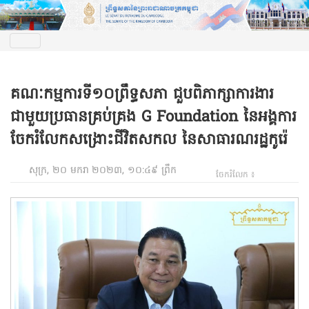
គណៈកម្មការទី១០ព្រឹទ្ធសភា ជួបពិភាក្សាការងារ
ជាមួយប្រធានគ្រប់គ្រង G Foundation នៃអង្គការ
ចែករំលែកសង្រោះជីវិតសកល នៃសាធារណរដ្ឋកូរ៉េ
សុក្រ, ២០ មករា ២០២៣, ១០:៤៩ ព្រឹក
ចែករំលែក ៖