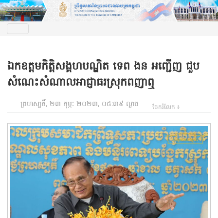
ឯកឧត្តមកិត្តិសង្គហបណ្ឌិត ទេព ងន អញ្ជើញ ជួប
សំណេះសំណាលអាជ្ញាធរស្រុកពញាឮ
ព្រហស្បតិ៍, ២៣ កុម្ភៈ ២០២៣, ០៥:៣៩ ល្ងាច
ចែករំលែក ៖