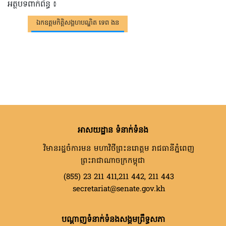
អត្ថបទពាក់ព័ន្ធ ៖
ឯកឧត្តមកិត្តិសង្គហបណ្ឌិត ទេព ងន
អាសយដ្ឋាន ទំនាក់ទំនង
វិមានរដ្ឋចំការមន មហាវិថីព្រះនរោត្តម រាជធានីភ្នំពេញ
ព្រះរាជាណាចក្រកម្ពុជា
(855) 23 211 411,211 442, 211 443
secretariat@senate.gov.kh
បណ្តាញទំនាក់ទំនងសង្គមព្រឹទ្ធសភា