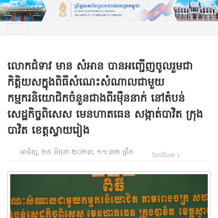
លោកជំទាវ មាន សំអាន បានអញ្ជើញចូលរួមជា
កិត្តិយសក្នុងពិធីសំណេះសំណាលជាមួយ
កម្មករនិយោជិកចំនួនជាងពីរម៉ឺននាក់ នៅតំបន់
សេដ្ឋកិច្ចពិសេស មេនហាតធេន សង្កាត់បាវិត ក្រុង
បាវិត ខេត្តស្វាយរៀង
អាទិត្យ, ២៥ មិថុនា ២០២៣, ១១:៣២ ព្រឹក
ចែករំលែក ៖