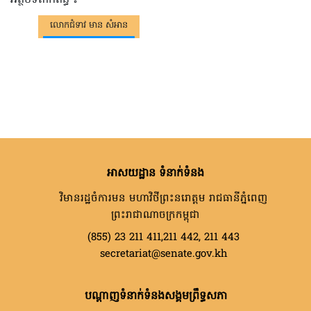
លោកជំទាវ មាន សំអាន
អាសយដ្ឋាន ទំនាក់ទំនង
វិមានរដ្ឋចំការមន មហាវិថីព្រះនរោត្តម រាជធានីភ្នំពេញ
ព្រះរាជាណាចក្រកម្ពុជា
(855) 23 211 411,211 442, 211 443
secretariat@senate.gov.kh
បណ្តាញទំនាក់ទំនងសង្គមព្រឹទ្ធសភា