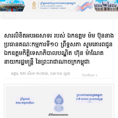
សារលិខិតអបអរសាទរ របស់ ឯកឧត្តម ម៉ម ប៊ុននាង
ប្រធានគណៈកម្មការទី១០ ព្រឹទ្ធសភា សូមគោរពជូន
ឯកឧត្តមកិត្តិទេសាភិបាលបណ្ឌិត ហ៊ុន ម៉ាណែត
នាយករដ្ឋមន្ត្រី នៃព្រះរាជាណាចក្រកម្ពុជា
អង្គារ, ២២ សីហា ២០២៣, ០៣:១៦ ល្ងាច
ចែករំលែក ៖