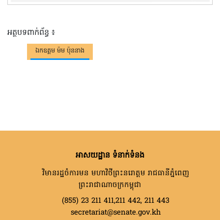
អត្ថបទពាក់ព័ន្ធ ៖
ឯកឧត្តម ម៉ម ប៉ុននាង
អាសយដ្ឋាន ទំនាក់ទំនង
វិមានរដ្ឋចំការមន មហាវិថីព្រះនរោត្តម រាជធានីភ្នំពេញ
ព្រះរាជាណាចក្រកម្ពុជា
(855) 23 211 411,211 442, 211 443
secretariat@senate.gov.kh