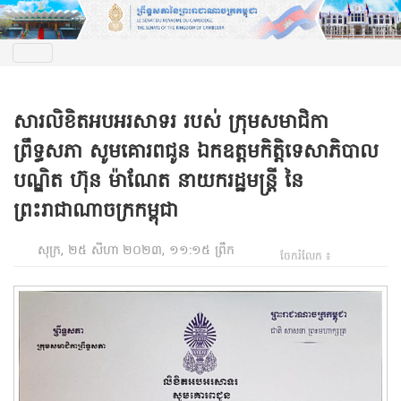
សារលិខិតអបអរសាទរ របស់ ក្រុមសមាជិកា
ព្រឹទ្ធសភា សូមគោរពជូន ឯកឧត្តមកិត្តិទេសាភិបាល
បណ្ឌិត ហ៊ុន ម៉ាណែត នាយករដ្ឋមន្ត្រី នៃ
ព្រះរាជាណាចក្រកម្ពុជា
សុក្រ, ២៥ សីហា ២០២៣, ១១:១៥ ព្រឹក
ចែករំលែក ៖