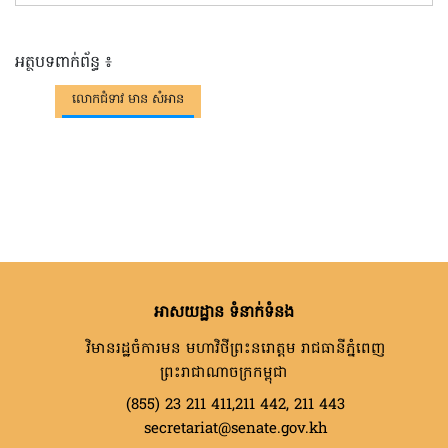
អត្ថបទពាក់ព័ន្ធ ៖
លោកជំទាវ មាន សំអាន
អាសយដ្ឋាន ទំនាក់ទំនង
វិមានរដ្ឋចំការមន មហាវិថីព្រះនរោត្តម រាជធានីភ្នំពេញ
ព្រះរាជាណាចក្រកម្ពុជា
(855) 23 211 411,211 442, 211 443
secretariat@senate.gov.kh