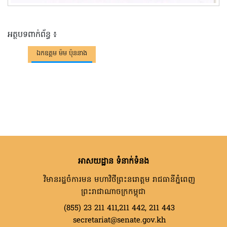
អត្ថបទពាក់ព័ន្ធ ៖
ឯកឧត្តម ម៉ម ប៉ុននាង
អាសយដ្ឋាន ទំនាក់ទំនង
វិមានរដ្ឋចំការមន មហាវិថីព្រះនរោត្តម រាជធានីភ្នំពេញ
ព្រះរាជាណាចក្រកម្ពុជា
(855) 23 211 411,211 442, 211 443
secretariat@senate.gov.kh