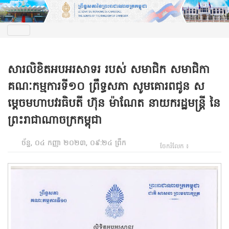
សារលិខិតអបអរសាទរ របស់ សមាជិក សមាជិកា
គណៈកម្មការទី១០ ព្រឹទ្ធសភា សូមគោរពជូន ស
ម្តេចមហាបវរធិបតី ហ៊ុន ម៉ាណែត នាយករដ្ឋមន្ត្រី នៃ
ព្រះរាជាណាចក្រកម្ពុជា
ច័ន្ទ, ០៤ កញ្ញា ២០២៣, ០៩:២៤ ព្រឹក
ចែករំលែក ៖