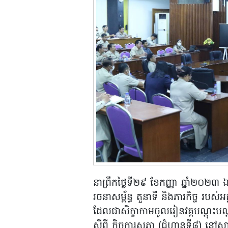
នាព្រឹកថ្ងៃទី២៩ ខែកញ្ញា ឆ្នាំ២០២៣ ឯ
រចនាសម្ព័ន្ធ តួនាទី និងភារកិច្ច របស់អ
ដែលជាសិក្ខាកាមចូលរៀនវគ្គបណ្តុះប
ស្តីពី កិច្ចការសភា (ជំហានទី៨) នៅ