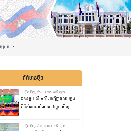
ពផ្សាយ
ព័ត៌មានថ្មីៗ
ម្សិលមិញ, ម៉ោង ៤:០៧ នាទី ល្ងាច
ឯកឧត្តម លី សារី អញ្ជើញចូលរួមក្នុង
ពិធីសំណេះសំណាលជាមួយសិស្ស
ត្រៀមប្រឡងសញ្ញាបត្រមធ្យមសិក្សា
ទុតិយភូមិ២០២៥-២០២៦
ម្សិលមិញ, ម៉ោង ៣:៣០ នាទី ល្ងាច