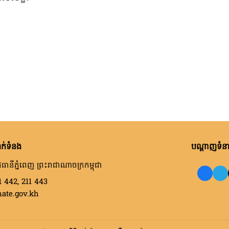
ក់ទំនង
បណ្តាញទំនាក
ធានីភ្នំពេញ ព្រះរាជាណាចក្រកម្ពុជា
1 442, 211 443
nate.gov.kh