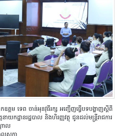
កឧត្តម ទេព ចាន់អុនវុធីរក្ស អញ្ជើញធ្វើបទបង្ហាញស្តីពី
គ្គនាយកដ្ឋានរដ្ឋបាល និងហិរញ្ញវត្ថុ ជូនដល់មន្ត្រីរាជការ
ណ្តាល
សាលសក្ខា