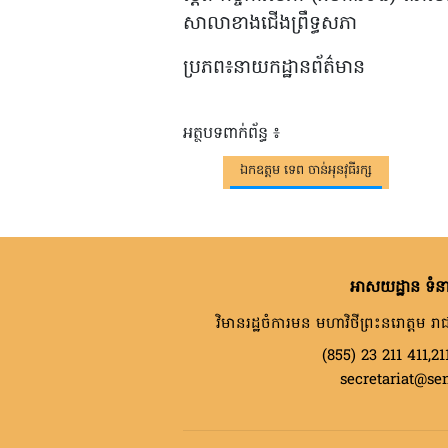
សាលាខាងជើងព្រឹទ្ធសភា
ប្រភព៖នាយកដ្ឋានព័ត៌មាន
អត្ថបទពាក់ព័ន្ធ ៖
ឯកឧត្តម ទេព ចាន់អុនវុធីរក្ស
អាសយដ្ឋាន ទំនា
វិមានរដ្ឋចំការមន មហាវិថីព្រះនរោត្តម រាជ
(855) 23 211 411,21
secretariat@se