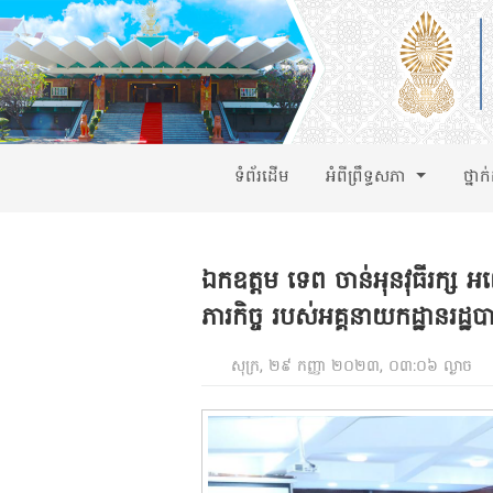
ទំព័រដើម
អំពីព្រឹទ្ធសភា
ថ្នាក
ឯកឧត្តម ទេព ចាន់អុនវុធីរក្ស អញ្
ភារកិច្ច របស់អគ្គនាយកដ្ឋានរដ្ឋបា
សុក្រ, ២៩ កញ្ញា ២០២៣, ០៣:០៦ ល្ងាច