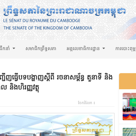
់ដឹកនាំ
សមាជិកព្រឹទ្ធសភា
អគ្គលេខាធិការដ្ឋាន
ការបោះពុម្
ជើញធ្វើបទបង្ហាញស្តីពី រចនាសម្ព័ន្ធ តួនាទី និង
ល និងហិរញ្ញវត្ថុ
ចែករំលែក ៖