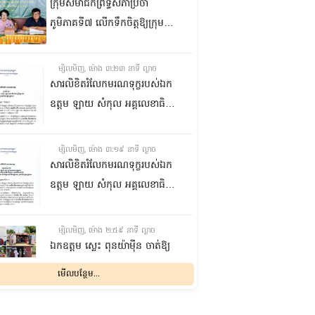
ក្រុមសមាជិកព្រឹទ្ធសភាប្រចាំ
ភូមិភាគទី៧ លើកទឹកចិត្តឱ្យក្រុម
ប្រឹក្សាឃុំក្នុងស្រុកជលគិរី រួមគ្នាបន្ត
បង្ករបង្កើនផលកសិកម្មបន្ថែមពីលើ
ម្សិលមិញ, ម៉ោង ៣:២៣ នាទី ល្ងាច
មុខរបបសព្វថ្ងៃ ដើម្បីឱ្យប្រជាពលរដ្ឋ
សារលិខិតរំលែកមរណទុក្ខរបស់ឯក
មានជីវភាពធូរធារ
ឧត្តម ឡាយ សំកុល អគ្គលេខាធិការ
ព្រឹទ្ធសភា ជូន ឯកឧត្តម ឡោក
ឆាយ អគ្គលេខាធិការរងព្រឹទ្ធសភា
ម្សិលមិញ, ម៉ោង ៣:១៩ នាទី ល្ងាច
ព្រមទាំងក្រុមគ្រួសារ ចំពោះមរណ
សារលិខិតរំលែកមរណទុក្ខរបស់ឯក
ភាព ឧបាសិកា លឹម អេងលាន ត្រូវ
ឧត្តម ឡាយ សំកុល អគ្គលេខាធិការ
ជាបងស្រីបង្កើតរបស់ឯកឧត្តម បាន
ព្រឹទ្ធសភា គោរពជូន លោកជំទាវ
ទទួលមរណភាព នៅថ្ងៃទី៥ ខែសីហា
ឡោក ខេង ប្រធានគណៈកម្មការ
ម្សិលមិញ, ម៉ោង ២:៥៩ នាទី ល្ងាច
ឆ្នាំ២០២៦ វេលាម៉ោង១:៥០នាទី
សុខាភិបាល សង្គមកិច្ច អតីត
ឯកឧត្តម ស្លេះ ពុនយ៉ាម៉ីន ចាត់ឱ្យ
រំលងអធ្រាត្រ ក្នុងជន្មាយុ៨១ឆ្នាំ
យុទ្ធជន យុវនីតិសម្បទា ការងារ
ក្រុមការងារនាំយកកញ្ចប់
មើលបន្ថែម...
ដោយរោគាពាធ នៅប្រទេសបារាំង
បណ្តុះបណ្តាលវិជ្ជាជីវៈ និងកិច្ចការនារី
អាហារចែកជូនបងប្អូនប្រជាពលរដ្ឋ
នៃរដ្ឋសភា ព្រមទាំងក្រុមគ្រួសារ
ម្សិលមិញ, ម៉ោង ២:៣២ នាទី ល្ងាច