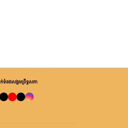
់ទំនងសង្គមព្រឹទ្ធសភា