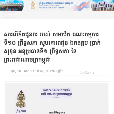
សារលិខិតជូនពរ របស់ សមាជិក គណៈកម្មការ
ទី១០ ព្រឹទ្ធសភា សូមគោរពជូន ឯកឧត្តម ប្រាក់
សុខុន អនុប្រធានទី១ ព្រឹទ្ធសភា នៃ
ព្រះរាជាណាចក្រកម្ពុជា
ពុធ, ១០ មេសា ២០២៤, ១០:៥០ ព្រឹក
ចែករំលែក ៖