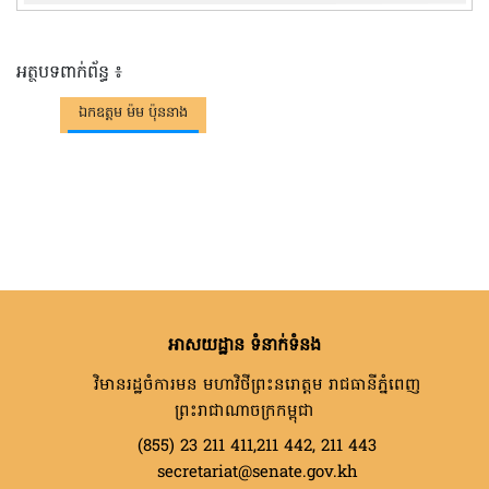
អត្ថបទពាក់ព័ន្ធ ៖
ឯកឧត្តម ម៉ម ប៉ុននាង
អាសយដ្ឋាន ទំនាក់ទំនង
វិមានរដ្ឋចំការមន មហាវិថីព្រះនរោត្តម រាជធានីភ្នំពេញ
ព្រះរាជាណាចក្រកម្ពុជា
(855) 23 211 411,211 442, 211 443
secretariat@senate.gov.kh