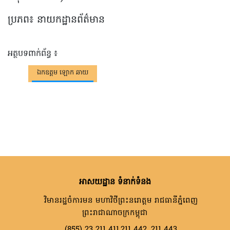
ប្រភព៖ នាយកដ្ឋានព័ត៌មាន
អត្ថបទពាក់ព័ន្ធ ៖
ឯកឧត្តម ឡោក ឆាយ
អាសយដ្ឋាន ទំនាក់ទំនង
វិមានរដ្ឋចំការមន មហាវិថីព្រះនរោត្តម រាជធានីភ្នំពេញ
ព្រះរាជាណាចក្រកម្ពុជា
(855) 23 211 411,211 442, 211 443