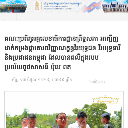
គណៈប្រតិភូអគ្គលេខាធិការដ្ឋានព្រឹទ្ធសភា អញ្ជើញ
ដាក់កម្រងផ្កាគោរពវិញ្ញាណក្ខន្ធវីរយុទ្ធជន វីរយុទ្ធនារី
និងប្រជាជនកម្ពុជា ដែលបានពលីក្នុងរបប
ប្រល័យពូជសាសន៍ ប៉ុល ពត
ច័ន្ទ, ១៧ មិថុនា ២០២៤, ០៧:៤៩ ព្រឹក
ចែករំលែក ៖