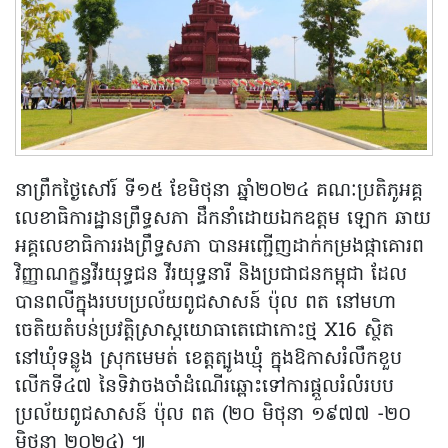
នាព្រឹកថ្ងៃសៅរ៍ ទី១៥ ខែមិថុនា ឆ្នាំ២០២៤ គណៈប្រតិភូអគ្គ
លេខាធិការដ្ឋានព្រឹទ្ធសភា ដឹកនាំដោយឯកឧត្តម ឡោក ឆាយ
អគ្គលេខាធិការរងព្រឹទ្ធសភា បានអញ្ជើញដាក់កម្រងផ្កាគោរព
វិញ្ញាណក្ខន្ធវីរយុទ្ធជន វីរយុទ្ធនារី និងប្រជាជនកម្ពុជា ដែល
បានពលីក្នុងរបបប្រល័យពូជសាសន៍ ប៉ុល ពត នៅមហា
ចេតិយតំបន់ប្រវត្តិសា្រស្តយោធាតេជោកោះថ្ម X16 ស្ថិត
នៅឃុំទន្លូង ស្រុកមេមត់ ខេត្តត្បូងឃ្មុំ ក្នុងឱកាសរំលឹកខួប
លើកទី៤៧ នៃទិវាចងចាំដំណើរឆ្ពោះទៅការផ្តួលរំលំរបប
ប្រល័យពូជសាសន៍ ប៉ុល ពត (២០ មិថុនា ១៩៧៧ -២០
មិថុនា ២០២៤) ៕