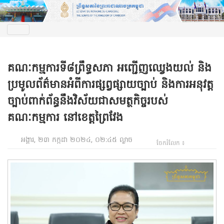
គណៈកម្មការទី៨ព្រឹទ្ធសភា អញ្ជើញឈ្វេងយល់ និង
ប្រមូលព័ត៌មានអំពីការផ្សព្វផ្សាយច្បាប់ និងការអនុវត្ត
ច្បាប់ពាក់ព័ន្ធនឹងវិស័យជាសមត្ថកិច្ចរបស់
គណៈកម្មការ នៅខេត្តព្រៃវែង
អង្គារ, ២៣ កក្កដា ២០២៤, ០២:៤៥ ល្ងាច
ចែករំលែក ៖