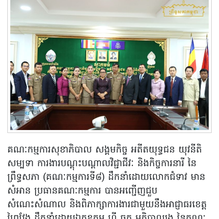
គណៈកម្មការសុខាភិបាល សង្គមកិច្ច អតីតយុទ្ធជន យុវនីតិ
សម្បទា ការងារបណ្តុះបណ្តាលវិជ្ជាជីវៈ និងកិច្ចការនារី នៃ
ព្រឹទ្ធសភា (គណៈកម្មការទី៨) ដឹកនាំដោយលោកជំទាវ មាន
សំអាន ប្រធានគណៈកម្មការ បានអញ្ជើញជួប
សំណេះសំណាល និងពិភាក្សាការងារជាមួយនឹងអាជ្ញាធរខេត្ត
ព្រៃវែង ដឹកនាំដោយឯកឧត្តម ហ៊ី ធួក អភិបាលរង នៃគណៈ