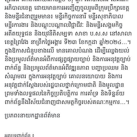
អភិបាលខេត្ត ដោយមានការអញ្ជើញចូលរួមពីក្រុមប្រឹក្សាខេត្ត
និងមន្ទីរជំនាញរួមមាន៖ មន្ទីរកិច្ចការនារី មន្ទីរសុខាភិបាល
មន្ទីរការងារ និងបណ្តុះបណ្តាលវិជ្ជាជីវៈ និងមន្ទីរសង្គមកិច្ច
អតីតយុទ្ធជន និងយុវនីតិសម្បទា សាខា ប.ស.ស នៅសាលា
ខេត្តព្រៃវែង នាព្រឹកថ្ងៃអង្គារ ទី២៣ ខែកក្កដា ឆ្នាំ២០២៤…។
ក្នុងឱកាសជំនួបខាងលើ មានគោលបំណង ដើម្បីឈ្វេងយល់
និងប្រមូលព័ត៌មានអំពីការផ្សព្វផ្សាយច្បាប់ និងការអនុវត្តច្បាប់
ពាក់ព័ន្ធ និងប្រមូលព័ត៌មានអំពីវឌ្ឍនភាព បញ្ហាប្រឈម និង
សំណូមពរ ក្នុងការអនុវត្តច្បាប់ គោលនយោបាយ និងការ
អនុវត្តជាក់ស្ដែងរបស់រដ្ឋបាលថ្នាក់ក្រោមជាតិ និងមូលដ្ឋាន
ព្រមទាំងលទ្ធផលនៃកិច្ចប្រតិបត្តិការ ការគាំទ្រ និងទិន្នន័យ
ពាក់ព័ន្ធនឹងវិស័យជំនាញជាសមត្ថកិច្ចរបស់គណៈកម្មការ…។
ប្រភព៖នាយកដ្ឋានព័ត៌មាន
អត្ថបទពាក់ព័ន្ធ ៖