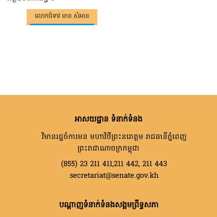
លោកជំទាវ មាន សំអាន
អាសយដ្ឋាន ទំនាក់ទំនង
វិមានរដ្ឋចំការមន មហាវិថីព្រះនរោត្តម រាជធានីភ្នំពេញ
ព្រះរាជាណាចក្រកម្ពុជា
(855) 23 211 411,211 442, 211 443
secretariat@senate.gov.kh
បណ្តាញទំនាក់ទំនងសង្គមព្រឹទ្ធសភា