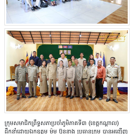
ក្រុមសមាជិកព្រឹទ្ធសភាប្រចាំភូមិភាគទី៣ (ខេត្តកណ្តាល)
ដឹកនាំដោយឯកឧត្តម ម៉ម ប៊ុននាង ប្រធានក្រុម បានអញ្ជើញ