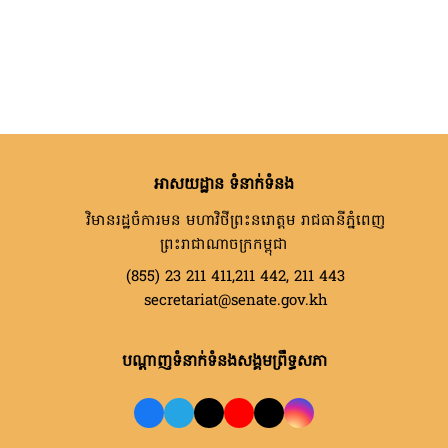
អាសយដ្ឋាន ទំនាក់ទំនង
វិមានរដ្ឋចំការមន មហាវិថីព្រះនរោត្តម រាជធានីភ្នំពេញ
ព្រះរាជាណាចក្រកម្ពុជា
(855) 23 211 411,211 442, 211 443
secretariat@senate.gov.kh
បណ្តាញទំនាក់ទំនងសង្គមព្រឹទ្ធសភា