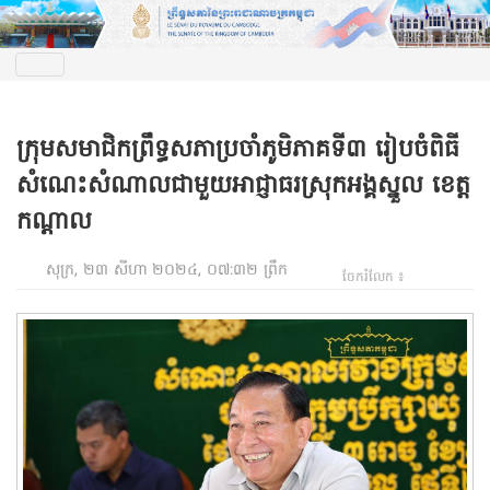
ក្រុមសមាជិកព្រឹទ្ធសភាប្រចាំភូមិភាគទី៣ រៀបចំពិធី
សំណេះសំណាលជាមួយអាជ្ញាធរស្រុកអង្គស្នួល ខេត្ត
កណ្តាល
សុក្រ, ២៣ សីហា ២០២៤, ០៧:៣២ ព្រឹក
ចែករំលែក ៖