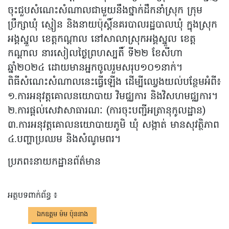
ចុះជួបសំណេះសំណាលជាមួយនឹងថ្នាក់ដឹកនាំស្រុក ក្រុម
ប្រឹក្សាឃុំ ស្មៀន និងនាយប៉ុស្តិ៍នគរបាលរដ្ឋបាលឃុំ ក្នុងស្រុក
អង្គស្នួល ខេត្តកណ្តាល នៅសាលាស្រុកអង្គស្នួល ខេត្ត
កណ្តាល នារសៀលថ្ងៃព្រហស្បតិ៍ ទី២២ ខែសីហា
ឆ្នាំ២០២៤ ដោយមានអ្នកចូលរួមសរុប១០១នាក់។
ពិធីសំណេះសំណាលនេះធ្វើឡើង ដើម្បីឈ្វេងយល់បន្ថែមអំពី៖
១.ការអនុវត្តគោលនយោបាយ វិមជ្ឈការ និងវិសហមជ្ឈការ។
២.ការផ្តល់សេវាសាធារណៈ (ការចុះបញ្ជីអត្រានុកូលដ្ឋាន)
៣.ការអនុវត្តគោលនយោបាយភូមិ ឃុំ សង្កាត់ មានសុវត្ថិភាព
៤.បញ្ហាប្រឈម និងសំណូមពរ។
ប្រភព៖នាយកដ្ឋានព័ត៌មាន
អត្ថបទពាក់ព័ន្ធ ៖
ឯកឧត្តម ម៉ម ប៉ុននាង