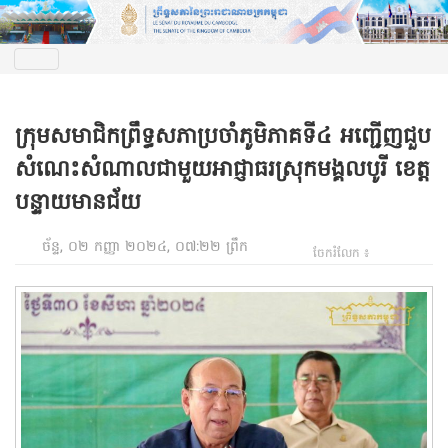
ក្រុមសមាជិកព្រឹទ្ធសភាប្រចាំភូមិភាគទី៤ អញ្ជើញជួប
សំណេះសំណាលជាមួយអាជ្ញាធរស្រុកមង្គលបូរី ខេត្ត
បន្ទាយមានជ័យ
ច័ន្ទ, ០២ កញ្ញា ២០២៤, ០៧:២២ ព្រឹក
ចែករំលែក ៖