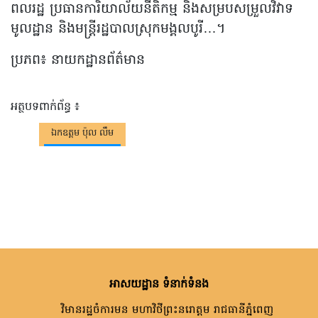
ពលរដ្ឋ ប្រធានការិយាល័យនីតិកម្ម និងសម្របសម្រួលវិវាទ
មូលដ្ឋាន និងមន្ត្រីរដ្ឋបាលស្រុកមង្គលបូរី…។
ប្រភព៖ នាយកដ្ឋានព័ត៌មាន
អត្ថបទពាក់ព័ន្ធ ៖
ឯកឧត្តម​ ប៉ុល លឹម
អាសយដ្ឋាន ទំនាក់ទំនង
វិមានរដ្ឋចំការមន មហាវិថីព្រះនរោត្តម រាជធានីភ្នំពេញ