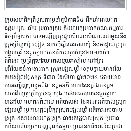
ក្រុមសមាជិកព្រឹទ្ធសភាប្រចាំភូមិភាគទី៤ ដឹកនាំដោយឯក
ឧត្តម ប៉ុល លឹម ប្រធានក្រុម និងជាអនុប្រធានគណៈកម្មការ
ទី៤ព្រឹទ្ធសភា បានអញ្ជើញចុះជួបសំណេះសំណាលជាមួយនឹង
ក្រុមប្រឹក្សាឃុំ ស្មៀន នាយប៉ុស្តិ៍នគរបាលឃុំ និងអាជ្ញាធរស្រុក
មង្គលបូរី ខេត្តបន្ទាយមានជ័យសរុបចំនួន២០១នាក់។
ពិធីនេះ ប្រព្រឹត្តទៅរយៈពេលមួយរសៀល នៅផ្សារ
បុរីជ័យ២ចំការតាដោក ស្រុកមង្គលបូរី ខេត្តបន្ទាយមានជ័យ
នារសៀលថ្ងៃសុក្រ ទី៣០ ខែសីហា ឆ្នាំ២០២៤ ដោយមាន
ការអញ្ជើញចូលរួមពីឯកឧត្តមអភិបាលរងខេត្ត ឯកឧត្តម
សមាជិកក្រុមប្រឹក្សាខេត្ត ស្នងការរងនគរបាលខេត្តបន្ទាយ
មានជ័យ លោកអភិបាល អភិបាលរង នៃគណៈអភិបាលស្រុក
មង្គលបូរី ប្រធានក្រុមប្រឹក្សាស្រុកមង្គលបូរី អធិការនគរបាល
ស្រុក កងរាជអាវុធហត្ថស្រុក នាយករដ្ឋបាលស្រុក ប្រធាន
ការិយាល័យច្រកចេញចូលតែមួយ ប្រធានការិយាល័យប្រជា