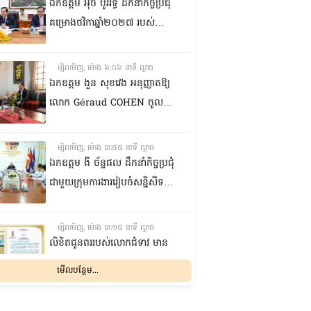
ខេត្តព្រះវិហារ
ឯកឧត្តម អ៊ុច បូររិទ្ធ ដឹកនាំកិច្ចប្រជុំ
គម្រោងថវិកាឆ្នាំ២០២៧ របស់
ព្រឹទ្ធសភា ជាមួយតំណាងក្រសួង
សេដ្ឋកិច្ចនិងហិរញ្ញវត្ថុ
ម្សិលមិញ, ម៉ោង ៦:០៦ នាទី ល្ងាច
ឯកឧត្តម ងួន សុខវេង អនុញ្ញាតឱ្យ
លោក Géraud COHEN ចូលជួប
សម្តែងការគួរសម និងជម្រាបលា
ម្សិលមិញ, ម៉ោង ៣:៥៥ នាទី ល្ងាច
ឯកឧត្តម ងី ច័ន្ទផល ដឹកនាំកិច្ចប្រជុំ
ជាមួយក្រុមការងាររៀបចំសន្និសីទ
ISC-2 ដើម្បីពិនិត្យវឌ្ឍនភាពការងារ
ដែលបាននិងកំពុងអនុវត្ត
ម្សិលមិញ, ម៉ោង ៣:១៥ នាទី ល្ងាច
លិខិតជូនពររបស់លោកជំទាវ មាន
សំអាន ប្រធានក្រុម​សមាជិកា
មើលបន្ថែម...
ព្រឹទ្ធសភា​ គោរពជូន លោកជំទាវ
ឃួន ឃុនឌី លេខាធិការក្រុម
ម្សិលមិញ, ម៉ោង ១២:០៤ នាទី ល្ងាច