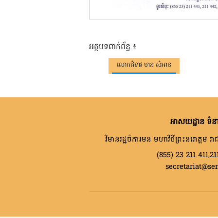
អត្ថបទពាក់ព័ន្ធ ៖
លោកជំទាវ មាន សំអាន
អាសយដ្ឋាន ទំនា
វិមានរដ្ឋចំការមន មហាវិថីព្រះនរោត្តម រាជ
(855) 23 211 411,21
secretariat@se