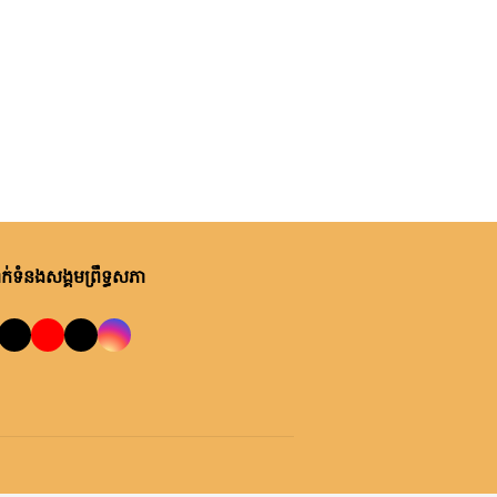
ពុធ, ០៥ សីហា ២០២៦
នគរបាលរដ្ឋបាលឃុំ នៅស្រុកអង្គ
លោកជំទាវ ចឹក ហេង អញ្ជើញ
ស្នួល ខេត្តកណ្តាល
នាំយកទៀនព្រះវស្សា និងទេយ្យទាន
ព្រមទាំងថវិកា ប្រគេនដល់ព្រះ
សង្ឃគង់ចាំព្រះវស្សា នៅវត្តសុវណ្ណគីរី
ពុធ, ០៥ សីហា ២០២៦
ក្នុងស្រុកឆែប ខេត្តព្រះវិហារ
ឯកឧត្តម ឡាយ សំកុល អគ្គលេខាធិ
ការព្រឹទ្ធសភា បានអញ្ជើញដឹកនាំកិច្ច
ប្រជុំក្រុមការងារចង្អៀតដើម្បីពិនិត្យ
និងតាមដានវឌ្ឍនភាពការងារត្រៀម
ពុធ, ០៥ សីហា ២០២៦
់ទំនងសង្គមព្រឹទ្ធសភា
រៀបចំសន្និសីទប្រធានសភានៃ
ក្រុមសមាជិកព្រឹទ្ធសភាប្រចាំ
អន្តរសភាលើកទី២ (ISC-2) នៅ
ភូមិភាគទី៥ អញ្ជើញ
កម្ពុជា
សំណេះសំណាលជាមួយអាជ្ញាធរ
ស្រុកសំរោង ដើម្បីលើកកម្ពស់
ពុធ, ០៥ សីហា ២០២៦
ប្រសិទ្ធភាពនៃការផ្តល់សេវា
ឯកឧត្តម យស ផានីត្តា ទទួលជួប
សាធារណៈ ការអភិវឌ្ឍមូលដ្ឋាន និង
ពិភាក្សាការងារជាមួយឯកឧត្តម ទិត
ការត្រៀមឆ្ពោះទៅកាន់ការ
ថាវរិទ្ធ រដ្ឋលេខាធិការក្រសួងវប្បធម៌