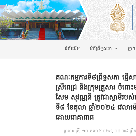
ទំព័រដើម
អំពីព្រឹទ្ធសភា
ថ្នាក
គណៈកម្មការទី៨ព្រឹទ្ធសភា ផ្ញើ
ស្រីពេជ្រ និងក្រុមគ្រួសារ ច
សែម សុវណ្ណនី ត្រូវជាស្វាមីរ
ទី៨ ខែតុលា ឆ្នាំ២០២៤ វេលាម៉ោ
ដោយរោគាពាធ
ព្រហស្បតិ៍, ១០ តុលា ២០២៤, ០៨:៣៨ ព្រឹ