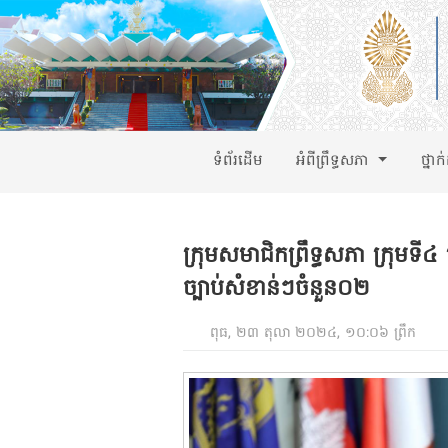
ទំព័រដើម
អំពីព្រឹទ្ធសភា
ថ្នាក
ក្រុមសមាជិកព្រឹទ្ធសភា ក្រុមទី៤ 
ច្បាប់សំខាន់ៗចំនួន០២
ពុធ, ២៣ តុលា ២០២៤, ១០:០៦ ព្រឹក