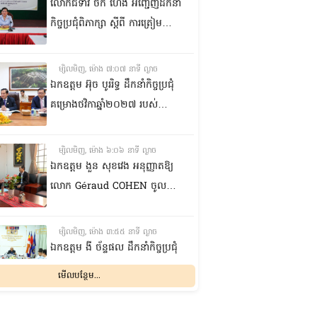
លោកជំទាវ ចឹក ហេង អញ្ជើញ​ដឹកនាំ
កិច្ចប្រជុំពិភាក្សា ស្តីពី ការត្រៀម
រៀបចំសន្និបាតសាខាអាណត្តិទី៦
របស់សាខាកាកបាទក្រហមកម្ពុជា
ម្សិលមិញ, ម៉ោង ៧:០៧ នាទី ល្ងាច
ខេត្តព្រះវិហារ
ឯកឧត្តម អ៊ុច បូររិទ្ធ ដឹកនាំកិច្ចប្រជុំ
គម្រោងថវិកាឆ្នាំ២០២៧ របស់
ព្រឹទ្ធសភា ជាមួយតំណាងក្រសួង
សេដ្ឋកិច្ចនិងហិរញ្ញវត្ថុ
ម្សិលមិញ, ម៉ោង ៦:០៦ នាទី ល្ងាច
ឯកឧត្តម ងួន សុខវេង អនុញ្ញាតឱ្យ
លោក Géraud COHEN ចូលជួប
សម្តែងការគួរសម និងជម្រាបលា
ម្សិលមិញ, ម៉ោង ៣:៥៥ នាទី ល្ងាច
ឯកឧត្តម ងី ច័ន្ទផល ដឹកនាំកិច្ចប្រជុំ
ជាមួយក្រុមការងាររៀបចំសន្និសីទ
មើលបន្ថែម...
ISC-2 ដើម្បីពិនិត្យវឌ្ឍនភាពការងារ
ដែលបាននិងកំពុងអនុវត្ត
ម្សិលមិញ, ម៉ោង ៣:១៥ នាទី ល្ងាច