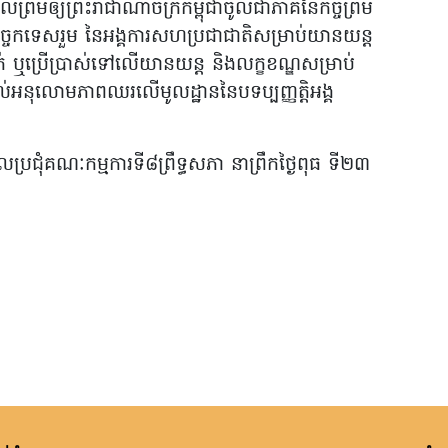
យល់ព្រមឲ្យព្រះរាជាណាចក្រកម្ពុជាចូលជាភាគីនៃកិច្ចព្រម
បច្ចេកទេសរួម នៃអង្គការសហប្រជាជាតិសម្រាប់យានយន្ត
ាក់ ឬប្រើប្រាស់ទៅលើយានយន្ត និងលក្ខខណ្ឌសម្រាប់
់អនុលោមភាពឈរលើមូលដ្ឋាននៃបទប្បញ្ញត្តិអង្គ
ាលប្រជុំគណៈកម្មការទី៨ព្រឹទ្ធសភា នាព្រឹកថ្ងៃពុធ ទី២៣