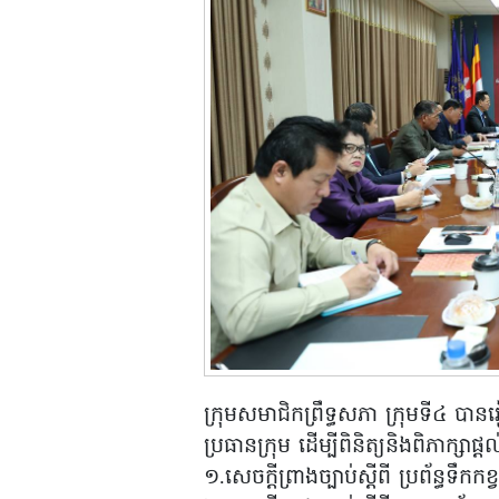
ក្រុមសមាជិកព្រឹទ្ធសភា ក្រុមទី៤ បា
ប្រធានក្រុម ដើម្បីពិនិត្យនិងពិភាក្ស
១.សេចក្តីព្រាងច្បាប់ស្តីពី ប្រព័ន្ធទឹកកខ្