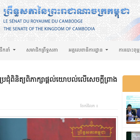
់ដឹកនាំ
សមាជិកព្រឹទ្ធសភា
អគ្គលេខាធិការដ្ឋាន
ការបោះពុម្
ប្រជុំពិនិត្យពិភាក្សាផ្តល់យោបល់លើសេចក្តីព្រាង
ចែករំលែក ៖