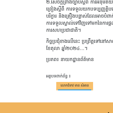
២.សេចក្តីព្រាងច្បាប់ស្តីពី ការអនុម័ត
ព្រៀងស្តីពី ការទទួលយកបទប្បញ្ញត្តិ
បរិក្ខារ និងគ្រឿងបន្លាស់ដែលអាចបំព
ការទទួលស្គាល់ទៅវិញទៅមកនៃការផ្តល
ការសហប្រជាជាតិ។
កិច្ចប្រជុំខាងលើនេះ ប្រព្រឹត្តទៅនៅស
ខែតុលា ឆ្នាំ២០២៤…។
ប្រភព៖ នាយកដ្ឋានព័ត៌មាន
អត្ថបទពាក់ព័ន្ធ ៖
លោកជំទាវ មាន សំអាន