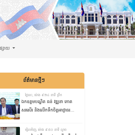
ពផ្សាយ
ព័ត៌មានថ្មីៗ
ថ្ងៃនេះ, ម៉ោង ៩:២៤ នាទី ព្រឹក
ឯកឧត្តមបណ្ឌិត ធន់ វឌ្ឍនា កោត
សរសើរ និងលើកទឹកចិត្តអាជ្ញាធរ
ខណ្ឌ៧មករា ក្នុងការរៀបចំសេដ្ឋ
កិច្ចឌឿងហែម
ម្សិលមិញ, ម៉ោង ៩:៥០ នាទី ល្ងាច