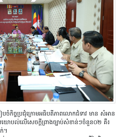
នរៀបចំកិច្ចប្រជុំក្រោមអធិបតីភាពលោកជំទាវ មាន សំអាន
ាផ្តល់យោបល់លើសេចក្តីព្រាងច្បាប់សំខាន់ៗចំនួន០២ គឺ៖
វក់។