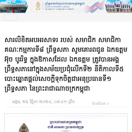
សារលិខិតអបអរសាទរ របស់ សមាជិក សមាជិកា
គណៈកម្មការទី៨ ព្រឹទ្ធសភា សូមគោរពជូន ឯកឧត្តម
អ៊ុច បូររិទ្ធ​ ក្នុងឱកាសដែល ឯកឧត្តម ត្រូវបានអង្គ
ព្រឹទ្ធសភានៅក្នុងសម័យប្រជុំលើកទី២ នីតិកាលទី៥
បោះឆ្នោតផ្តល់សេចក្តីទុកចិត្តជាអនុប្រធានទី១
ព្រឹទ្ធសភា នៃព្រះរាជាណាចក្រកម្ពុជា
អង្គារ, ២៦ វិច្ឆិកា ២០២៤, ០៨:៤១ ព្រឹក
ចែករំលែក ៖