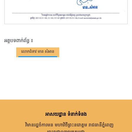
អត្ថបទពាក់ព័ន្ធ ៖
លោកជំទាវ មាន សំអាន
អាសយដ្ឋាន ទំនាក់ទំនង
វិមានរដ្ឋចំការមន មហាវិថីព្រះនរោត្តម រាជធានីភ្នំពេញ