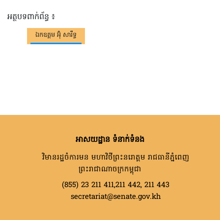
អត្ថបទពាក់ព័ន្ធ ៖
ឯកឧត្តម អ៊ុំ សារឹទ្ធ
អាសយដ្ឋាន ទំនាក់ទំនង
វិមានរដ្ឋចំការមន មហាវិថីព្រះនរោត្តម រាជធានីភ្នំពេញ
ព្រះរាជាណាចក្រកម្ពុជា
(855) 23 211 411,211 442, 211 443
secretariat@senate.gov.kh