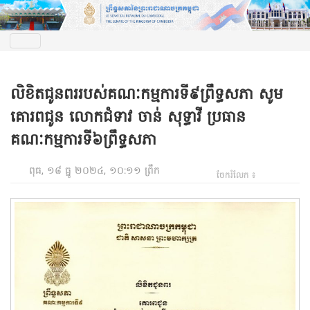
លិខិតជូនពររបស់គណៈកម្មការទី៩ព្រឹទ្ធសភា សូម
គោរពជូន លោកជំទាវ ចាន់ សុទ្ធាវី ប្រធាន
គណៈកម្មការទី៦ព្រឹទ្ធសភា
ពុធ, ១៨ ធ្នូ ២០២៤, ១០:១១ ព្រឹក
ចែករំលែក ៖