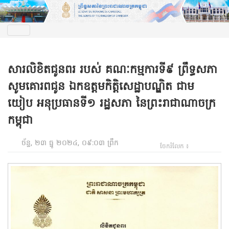
សារលិខិតជូនពរ របស់ គណៈកម្មការទី៩ ព្រឹទ្ធសភា
សូមគោរពជូន ឯកឧត្តមកិត្តិសេដ្ឋាបណ្ឌិត ជាម
យៀប អនុប្រធានទី១ រដ្ឋសភា នៃព្រះរាជាណាចក្រ
កម្ពុជា
ច័ន្ទ, ២៣ ធ្នូ ២០២៤, ០៩:០៣ ព្រឹក
ចែករំលែក ៖