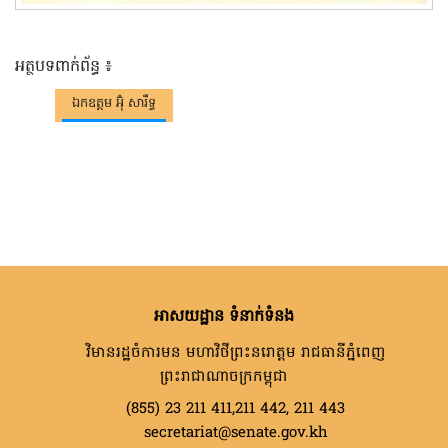
អត្ថបទពាក់ព័ន្ធ ៖
ឯកឧត្តម អ៊ុំ សារឹទ្ធ
អាសយដ្ឋាន ទំនាក់ទំនង
វិមានរដ្ឋចំការមន មហាវិថីព្រះនរោត្តម រាជធានីភ្នំពេញ
ព្រះរាជាណាចក្រកម្ពុជា
(855) 23 211 411,211 442, 211 443
secretariat@senate.gov.kh