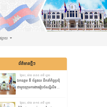
ពផ្សាយ
ព័ត៌មានថ្មីៗ
ថ្ងៃនេះ, ម៉ោង ៣:៥៥ នាទី ល្ងាច
ឯកឧត្តម ងី ច័ន្ទផល ដឹកនាំកិច្ចប្រជុំ
ជាមួយក្រុមការងាររៀបចំសន្និសីទ
ISC-2 ដើម្បីពិនិត្យវឌ្ឍនភាពការងារ
ដែលបាននិងកំពុងអនុវត្ត
ថ្ងៃនេះ, ម៉ោង ៣:១៥ នាទី ល្ងាច