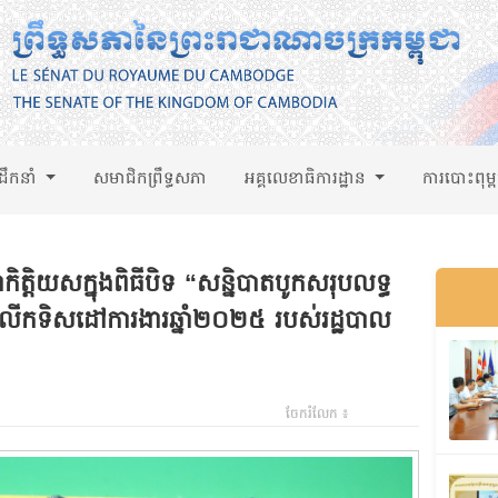
់ដឹកនាំ
សមាជិកព្រឹទ្ធសភា
អគ្គលេខាធិការដ្ឋាន
ការបោះពុម្
ិត្តិយសក្នុងពិធីបិទ “សន្និបាតបូកសរុបលទ្ធ
ងលើកទិសដៅការងារឆ្នាំ២០២៥ របស់រដ្ឋបាល
ចែករំលែក ៖