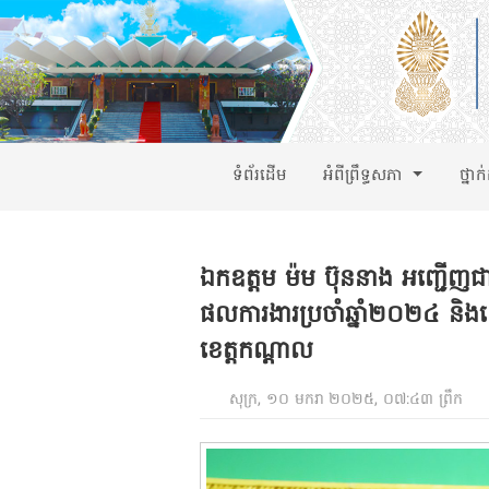
ទំព័រដើម
អំពីព្រឹទ្ធសភា
ថ្នាក
ឯកឧត្ដម ម៉ម ប៊ុននាង អញ្ជើញជាក
ផលការងារប្រចាំឆ្នាំ២០២៤ និ
ខេត្តកណ្តាល
សុក្រ, ១០ មករា ២០២៥, ០៧:៤៣ ព្រឹក