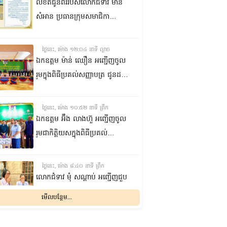
លិខិតជូនពររបស់លោកជំទាវ មាន
សំអាន ប្រធានក្រុម​សមាជិកា
ព្រឹទ្ធសភា​ គោរពជូន លោកជំទាវ
ឃួន ឃុនឌី លេខាធិការក្រុម
ថ្ងៃនេះ, ម៉ោង ១២:០៤ នាទី ល្ងាច
សមាជិកាព្រឹទ្ធសភា ក្នុងឱកាស
ឯកឧត្តម ម៉ាន់ ឈឿន អញ្ជើញចូល
ប្រកបដោយសិរីមង្គល នៃថ្ងៃចម្រើន
រួមក្នុងពិធីប្រគល់សញ្ញាបត្រ ជូនដល់
អាយុវឌ្ឍនមង្គលរបស់ លោកជំទាវ
និស្សិតជ័យលាភី និងសម្ពោធអគារ
លេខាធិការក្រុមសមាជិកាព្រឹទ្ធសភា
សិក្សា នៃសាកលវិទ្យាល័យភូមិន្ទនីតិ
ថ្ងៃនេះ, ម៉ោង ១០:៥២ នាទី ព្រឹក
សាស្ត្រ និងវិទ្យាស្ត្រសេដ្ឋកិច្ច
ឯកឧត្តម អ‍៊ឹង លាងហ៊ួ អញ្ជើញចូល
រួមជាកិត្តិយសក្នុងពិធីប្រគល់
ឧបករណ៍ផលិតអុកស៊ីសែន
និងអាល់កុល ជូនដល់មន្ទីរពេទ្យ
ថ្ងៃនេះ, ម៉ោង ៨:៤០ នាទី ព្រឹក
បង្អែក និងមណ្ឌលសុខភាពមួយចំនួន
លោកជំទាវ មុំ សណ្តាប់ អញ្ជើញជួប
ក្នុងខេត្តកំពង់ឆ្នាំង
សំណេះសំណាល និងសួរសុខទុក្ខ
មើលបន្ថែម...
ជាមួយចលនានារី ក្នុងសង្កាត់ផ្សារ
ដើមថ្កូវ ខណ្ឌចំការមន រាជធានី
ម្សិលមិញ, ម៉ោង ៨:០៤ នាទី ល្ងាច