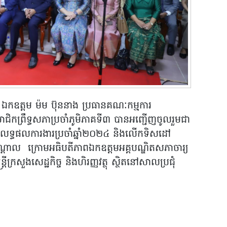
ឯកឧត្ដម ម៉ម ប៊ុននាង ប្រធានគណៈកម្មការ
ាជិកព្រឹទ្ធសភាប្រចាំភូមិភាគទី៣ បានអញ្ជើញ​ចូលរួមជា
សរុបលទ្ធផលការងារប្រចាំឆ្នាំ២០២៤ និងលើកទិសដៅ
កណ្តាល ក្រោមអធិបតីភាពឯកឧត្តមអគ្គបណ្ឌិតសភាចារ្យ
មន្ត្រីក្រសួងសេដ្ឋកិច្ច និងហិរញ្ញវត្ថុ ស្ថិតនៅសាលប្រជុំ