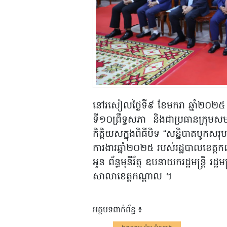
នៅរសៀលថ្ងៃទី៩ ខែមករា ឆ្នាំ២០២៥ 
ទី១០ព្រឹទ្ធសភា និងជាប្រធានក្រុមសម
កិត្តិយសក្នុងពិធីបិទ “សន្និបាតបូក
ការងារឆ្នាំ២០២៥ របស់រដ្ឋបាលខេត្ត
អូន ព័ន្ធមុនីរ័ត្ន ឧបនាយករដ្ឋមន្ត្រី រដ្ឋ
សាលាខេត្តកណ្តាល ។
អត្ថបទពាក់ព័ន្ធ ៖