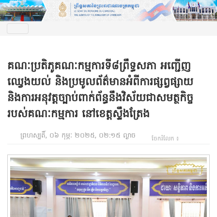
គណៈប្រតិភូគណៈកម្មការទី៨ព្រឹទ្ធសភា អញ្ជើញ
ឈ្វេងយល់ និងប្រមូលព័ត៌មានអំពីការផ្សព្វផ្សាយ
និងការអនុវត្តច្បាប់ពាក់ព័ន្ធនឹងវិស័យជាសមត្ថកិច្ច
របស់គណៈកម្មការ នៅខេត្តស្ទឹងត្រែង
ព្រហស្បតិ៍, ០៦ កុម្ភៈ ២០២៥, ០២:១៥ ល្ងាច
ចែករំលែក ៖