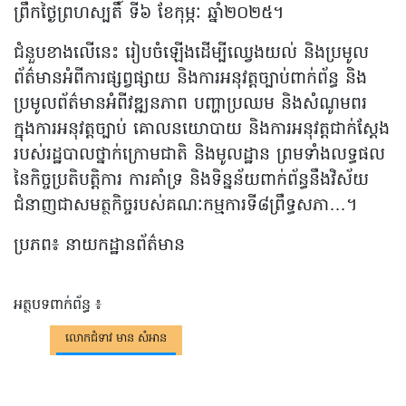
ព្រឹកថ្ងៃព្រហស្បតិ៍ ទី៦ ខែកុម្ភៈ ឆ្នាំ២០២៥។
ជំនួបខាងលើនេះ រៀបចំឡើងដើម្បីឈ្វេងយល់ និងប្រមូល
ព័ត៌មានអំពីការផ្សព្វផ្សាយ និងការអនុវត្តច្បាប់ពាក់ព័ន្ធ និង
ប្រមូលព័ត៌មានអំពីវឌ្ឍនភាព បញ្ហាប្រឈម និងសំណូមពរ
ក្នុងការអនុវត្តច្បាប់ គោលនយោបាយ និងការអនុវត្តជាក់ស្ដែង
របស់រដ្ឋបាលថ្នាក់ក្រោមជាតិ និងមូលដ្ឋាន ព្រមទាំងលទ្ធផល
នៃកិច្ចប្រតិបត្តិការ ការគាំទ្រ និងទិន្នន័យពាក់ព័ន្ធនឹងវិស័យ
ជំនាញជាសមត្ថកិច្ចរបស់គណៈកម្មការទី៨ព្រឹទ្ធសភា…។
ប្រភព៖ នាយកដ្ឋានព័ត៌មាន
អត្ថបទពាក់ព័ន្ធ ៖
លោកជំទាវ មាន សំអាន