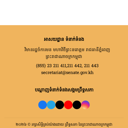
អាសយដ្ឋាន ទំនាក់ទំនង
វិមានរដ្ឋចំការមន មហាវិថីព្រះនរោត្តម រាជធានីភ្នំពេញ
ព្រះរាជាណាចក្រកម្ពុជា
(855) 23 211 411,211 442, 211 443
secretariat@senate.gov.kh
បណ្តាញទំនាក់ទំនងសង្គមព្រឹទ្ធសភា
២០២៦ © រក្សាសិទ្ធិគ្រប់យ៉ាងដោយ ព្រឹទ្ធសភា នៃព្រះរាជាណាចក្រកម្ពុជា