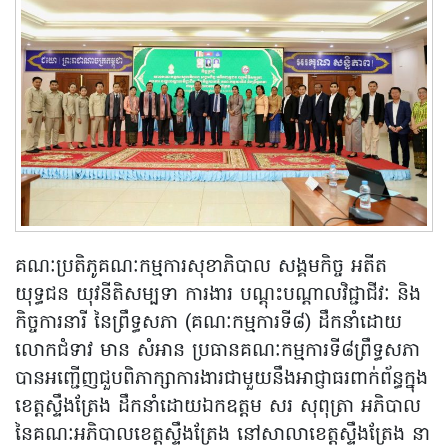
គណៈប្រតិភូគណៈកម្មការសុខាភិបាល សង្គមកិច្ច អតីត
យុទ្ធជន យុវនីតិសម្បទា ការងារ បណ្តុះបណ្តាលវិជ្ជាជីវៈ និង
កិច្ចការនារី នៃព្រឹទ្ធសភា (គណៈកម្មការទី៨) ដឹកនាំដោយ
លោកជំទាវ មាន សំអាន ប្រធានគណៈកម្មការទី៨ព្រឹទ្ធសភា
បានអញ្ជើញជួបពិភាក្សាការងារជាមួយនឹងអាជ្ញាធរពាក់ព័ន្ធក្នុង
ខេត្តស្ទឹងត្រែង ដឹកនាំដោយឯកឧត្តម សរ សុពុត្រា អភិបាល
នៃគណៈអភិបាលខេត្តស្ទឹងត្រែង នៅសាលាខេត្តស្ទឹងត្រែង នា