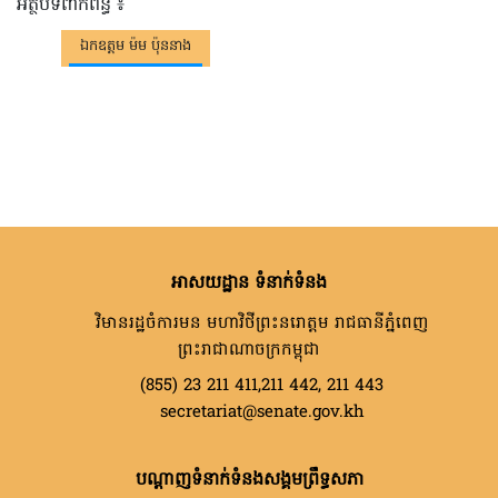
អត្ថបទពាក់ព័ន្ធ ៖
ឯកឧត្តម ម៉ម ប៉ុននាង
អាសយដ្ឋាន ទំនាក់ទំនង
វិមានរដ្ឋចំការមន មហាវិថីព្រះនរោត្តម រាជធានីភ្នំពេញ
ព្រះរាជាណាចក្រកម្ពុជា
(855) 23 211 411,211 442, 211 443
secretariat@senate.gov.kh
បណ្តាញទំនាក់ទំនងសង្គមព្រឹទ្ធសភា