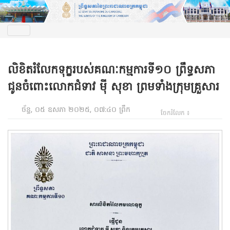
លិខិតរំលែកទុក្ខរបស់គណៈកម្មការទី១០ ព្រឹទ្ធសភា
ជូនចំពោះលោកជំទាវ ម៉ី សុខា ព្រមទាំងក្រុមគ្រួសារ
ច័ន្ទ, ០៥ ឧសភា ២០២៥, ០៧:៤០ ព្រឹក
ចែករំលែក ៖