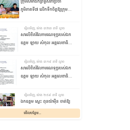
ក្រុមសមាជិកព្រឹទ្ធសភាប្រចាំ
ភូមិភាគទី៧ លើកទឹកចិត្តឱ្យក្រុម
ប្រឹក្សាឃុំក្នុងស្រុកជលគិរី រួមគ្នាបន្ត
បង្ករបង្កើនផលកសិកម្មបន្ថែមពីលើ
ម្សិលមិញ, ម៉ោង ៣:២៣ នាទី ល្ងាច
មុខរបបសព្វថ្ងៃ ដើម្បីឱ្យប្រជាពលរដ្ឋ
សារលិខិតរំលែកមរណទុក្ខរបស់ឯក
មានជីវភាពធូរធារ
ឧត្តម ឡាយ សំកុល អគ្គលេខាធិការ
ព្រឹទ្ធសភា ជូន ឯកឧត្តម ឡោក
ឆាយ អគ្គលេខាធិការរងព្រឹទ្ធសភា
ម្សិលមិញ, ម៉ោង ៣:១៩ នាទី ល្ងាច
ព្រមទាំងក្រុមគ្រួសារ ចំពោះមរណ
សារលិខិតរំលែកមរណទុក្ខរបស់ឯក
ភាព ឧបាសិកា លឹម អេងលាន ត្រូវ
ឧត្តម ឡាយ សំកុល អគ្គលេខាធិការ
ជាបងស្រីបង្កើតរបស់ឯកឧត្តម បាន
ព្រឹទ្ធសភា គោរពជូន លោកជំទាវ
ទទួលមរណភាព នៅថ្ងៃទី៥ ខែសីហា
ឡោក ខេង ប្រធានគណៈកម្មការ
ម្សិលមិញ, ម៉ោង ២:៥៩ នាទី ល្ងាច
ឆ្នាំ២០២៦ វេលាម៉ោង១:៥០នាទី
សុខាភិបាល សង្គមកិច្ច អតីត
ឯកឧត្តម ស្លេះ ពុនយ៉ាម៉ីន ចាត់ឱ្យ
រំលងអធ្រាត្រ ក្នុងជន្មាយុ៨១ឆ្នាំ
យុទ្ធជន យុវនីតិសម្បទា ការងារ
ក្រុមការងារនាំយកកញ្ចប់
មើលបន្ថែម...
ដោយរោគាពាធ នៅប្រទេសបារាំង
បណ្តុះបណ្តាលវិជ្ជាជីវៈ និងកិច្ចការនារី
អាហារចែកជូនបងប្អូនប្រជាពលរដ្ឋ
នៃរដ្ឋសភា ព្រមទាំងក្រុមគ្រួសារ
ម្សិលមិញ, ម៉ោង ២:៣២ នាទី ល្ងាច