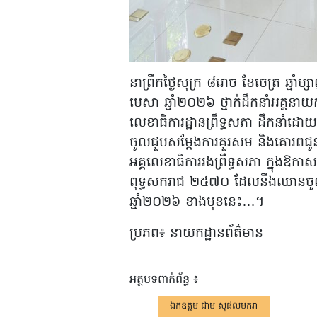
នាព្រឹកថ្ងៃសុក្រ ៨រោច ខែចេត្រ ឆ្នាំ
មេសា ឆ្នាំ២០២៦ ថ្នាក់ដឹកនាំអគ្គនា
លេខាធិការដ្ឋានព្រឹទ្ធសភា ដឹកនាំ
ចូលជួបសម្តែងការគួរសម និងគោរពជូន
អគ្គលេខាធិការរងព្រឹទ្ធសភា ក្នុងឱកាសនៃ
ពុទ្ធសករាជ ២៥៧០ ដែលនឹងឈានចូល
ឆ្នាំ២០២៦ ខាងមុខនេះ…។
ប្រភព៖ នាយកដ្ឋានព័ត៌មាន
អត្ថបទពាក់ព័ន្ធ ៖
ឯកឧត្តម ជាម សុផលមករា