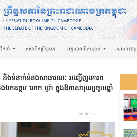
់ដឹកនាំ
សមាជិកព្រឹទ្ធសភា
អគ្គលេខាធិការដ្ឋាន
ការបោះពុម្
៌មាន និងទំនាក់ទំនងសាធារណៈ អញ្ជើញគោរព
ងឯកឧត្តម អោក បូរ៉ា ក្នុងឱកាសបុណ្យចូលឆ្នាំ
ចែករំលែក ៖