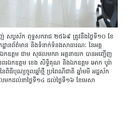
ម្សាញ់ សប្តស័ក ពុទ្ធសករាជ ២៥៦៩ ត្រូវនឹងថ្ងៃទី១០ ខែ
យកដ្ឋានព័ត៌មាន និងទំនាក់ទំនងសាធារណៈ នៃអគ្គ
ដោយឯកឧត្តម ជាម សុផលមករា អគ្គនាយក បានអញ្ជើញ
ពរឯកឧត្តម ខេង សិទ្ធិគុណ និងឯកឧត្តម អោក បូរ៉ា
ពិធីបុណ្យចូលឆ្នាំថ្មី ប្រពៃណីជាតិ ឆ្នាំមមី អដ្ឋស័ក
មកដល់នាថ្ងៃទី១៤ ដល់ថ្ងៃទី១៦ ខែមេសា