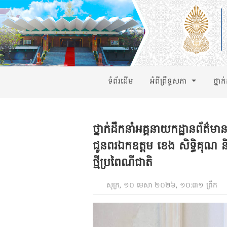
ទំព័រដើម
អំពីព្រឹទ្ធសភា
ថ្នាក
ថ្នាក់ដឹកនាំអគ្គនាយកដ្ឋានព័ត
ជូនពរឯកឧត្តម ខេង សិទ្ធិគុណ និ
ថ្មីប្រពៃណីជាតិ
សុក្រ, ១០ មេសា ២០២៦, ១០:៣១ ព្រឹក