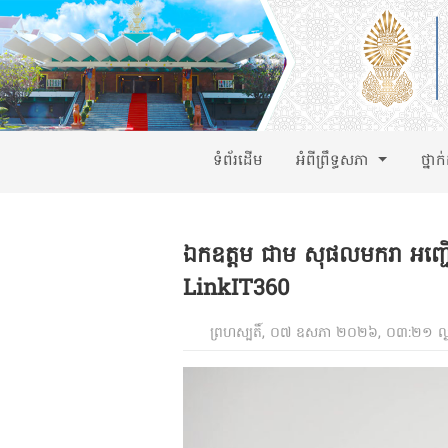
ទំព័រដើម
អំពីព្រឹទ្ធសភា
ថ្នាក
ឯកឧត្តម ជាម សុផលមករា អញ្ជើ
LinkIT360
ព្រហស្បតិ៍, ០៧ ឧសភា ២០២៦, ០៣:២១ ល្