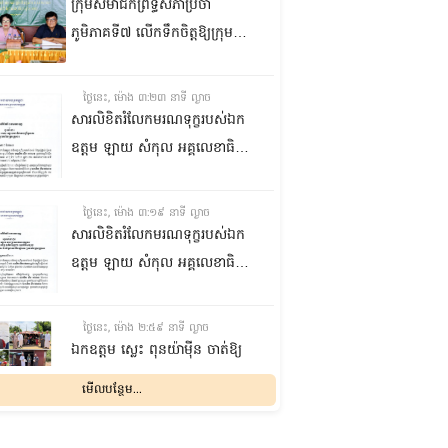
ក្រុមសមាជិកព្រឹទ្ធសភាប្រចាំ
ភូមិភាគទី៧ លើកទឹកចិត្តឱ្យក្រុម
ប្រឹក្សាឃុំក្នុងស្រុកជលគិរី រួមគ្នាបន្ត
បង្ករបង្កើនផលកសិកម្មបន្ថែមពីលើ
ថ្ងៃនេះ, ម៉ោង ៣:២៣ នាទី ល្ងាច
មុខរបបសព្វថ្ងៃ ដើម្បីឱ្យប្រជាពលរដ្ឋ
សារលិខិតរំលែកមរណទុក្ខរបស់ឯក
មានជីវភាពធូរធារ
ឧត្តម ឡាយ សំកុល អគ្គលេខាធិការ
ព្រឹទ្ធសភា ជូន ឯកឧត្តម ឡោក
ឆាយ អគ្គលេខាធិការរងព្រឹទ្ធសភា
ថ្ងៃនេះ, ម៉ោង ៣:១៩ នាទី ល្ងាច
ព្រមទាំងក្រុមគ្រួសារ ចំពោះមរណ
សារលិខិតរំលែកមរណទុក្ខរបស់ឯក
ភាព ឧបាសិកា លឹម អេងលាន ត្រូវ
ឧត្តម ឡាយ សំកុល អគ្គលេខាធិការ
ជាបងស្រីបង្កើតរបស់ឯកឧត្តម បាន
ព្រឹទ្ធសភា គោរពជូន លោកជំទាវ
ទទួលមរណភាព នៅថ្ងៃទី៥ ខែសីហា
ឡោក ខេង ប្រធានគណៈកម្មការ
ថ្ងៃនេះ, ម៉ោង ២:៥៩ នាទី ល្ងាច
ឆ្នាំ២០២៦ វេលាម៉ោង១:៥០នាទី
សុខាភិបាល សង្គមកិច្ច អតីត
ឯកឧត្តម ស្លេះ ពុនយ៉ាម៉ីន ចាត់ឱ្យ
រំលងអធ្រាត្រ ក្នុងជន្មាយុ៨១ឆ្នាំ
យុទ្ធជន យុវនីតិសម្បទា ការងារ
ក្រុមការងារនាំយកកញ្ចប់
មើលបន្ថែម...
ដោយរោគាពាធ នៅប្រទេសបារាំង
បណ្តុះបណ្តាលវិជ្ជាជីវៈ និងកិច្ចការនារី
អាហារចែកជូនបងប្អូនប្រជាពលរដ្ឋ
នៃរដ្ឋសភា ព្រមទាំងក្រុមគ្រួសារ
ថ្ងៃនេះ, ម៉ោង ២:៣២ នាទី ល្ងាច