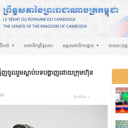
់ដឹកនាំ
សមាជិកព្រឹទ្ធសភា
អគ្គលេខាធិការដ្ឋាន
ការបោះពុម្
ញចូលរួមស្តាប់បទបង្ហាញដោយក្រុមហ៊ុន
ងាច
ចែករំលែក ៖