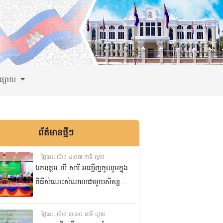
ពផ្សាយ
ព័ត៌មានថ្មីៗ
ថ្ងៃនេះ, ម៉ោង ៤:០៧ នាទី ល្ងាច
ឯកឧត្តម លី សារី អញ្ជើញចូលរួមក្នុង
ពិធីសំណេះសំណាលជាមួយសិស្ស
ត្រៀមប្រឡងសញ្ញាបត្រមធ្យមសិក្សា
ទុតិយភូមិ២០២៥-២០២៦
ថ្ងៃនេះ, ម៉ោង ៣:៣០ នាទី ល្ងាច