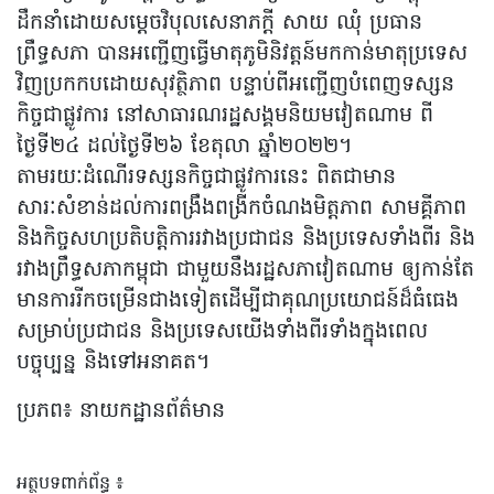
ដឹកនាំដោយសម្តេចវិបុលសេនាភក្តី សាយ ឈុំ ប្រធាន
ព្រឹទ្ធសភា បានអញ្ជើញធ្វើមាតុភូមិនិវត្តន៍មកកាន់មាតុប្រទេស
វិញប្រកកបដោយសុវត្ថិភាព បន្ទាប់ពីអញ្ជើញបំពេញទស្សន
កិច្ចជាផ្លូវការ នៅសាធារណរដ្ឋសង្គមនិយមវៀតណាម ពី
ថ្ងៃទី២៤ ដល់ថ្ងៃទី២៦ ខែតុលា ឆ្នាំ២០២២។
តាមរយៈដំណើរទស្សនកិច្ចជាផ្លូវការនេះ ពិតជាមាន
សារៈសំខាន់ដល់ការពង្រឹងពង្រីកចំណងមិត្តភាព សាមគ្គីភាព
និងកិច្ចសហប្រតិបត្តិការរវាងប្រជាជន និងប្រទេសទាំងពីរ និង
រវាងព្រឹទ្ធសភាកម្ពុជា ជាមួយនឹងរដ្ឋសភាវៀតណាម ឲ្យកាន់តែ
មានការរីកចម្រើនជាងទៀតដើម្បីជាគុណប្រយោជន៍ដ៏ធំធេង
សម្រាប់ប្រជាជន និងប្រទេសយើងទាំងពីរទាំងក្នុងពេល
បច្ចុប្បន្ន និងទៅអនាគត។
ប្រភព៖ នាយកដ្ឋានព័ត៌មាន
អត្ថបទពាក់ព័ន្ធ ៖