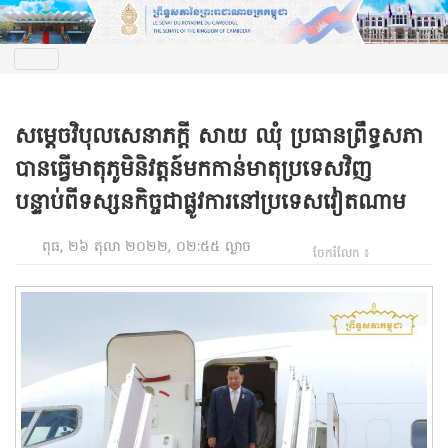
សម្តេចវិបុលសេនាភក្តី សាយ ឈុំ ប្រធានព្រឹទ្ធសភា
បានធ្វើមាតុភូមិនិវត្តន៍មកកាន់មាតុប្រទេសវិញ
បន្ទាប់ពីទស្សនកិច្ចជាផ្លូវការនៅប្រទេសវៀតណាម
ពុធ, ២៦ តុលា ២០២២, ០២:៥៥ ល្ងាច
ចែករំលែក ៖