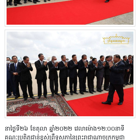
នាថ្ងៃទី២៦ ខែតុលា ឆ្នាំ២០២២ វេលាម៉ោង១២:០០នាទី
គណៈប្រតិភូជាន់ខ្ពស់ព្រឹទ្ធសភានៃព្រះរាជាណាចក្រកម្ពុជា