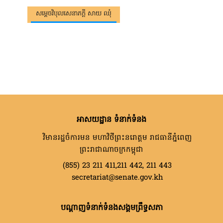
សម្តេចវិបុលសេនាភក្តី សាយ ឈុំ
អាសយដ្ឋាន ទំនាក់ទំនង
វិមានរដ្ឋចំការមន មហាវិថីព្រះនរោត្តម រាជធានីភ្នំពេញ
ព្រះរាជាណាចក្រកម្ពុជា
(855) 23 211 411,211 442, 211 443
secretariat@senate.gov.kh
បណ្តាញទំនាក់ទំនងសង្គមព្រឹទ្ធសភា