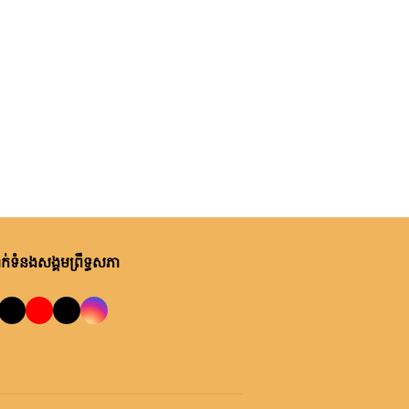
់ទំនងសង្គមព្រឹទ្ធសភា