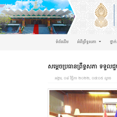
ទំព័រដើម
អំពីព្រឹទ្ធសភា
ថ្នាក
សម្តេចប្រធានព្រឹទ្ធសភា ទទួលជ
អង្គារ, ០៨ វិច្ឆិកា ២០២២, ០៧:០៥ ល្ងាច