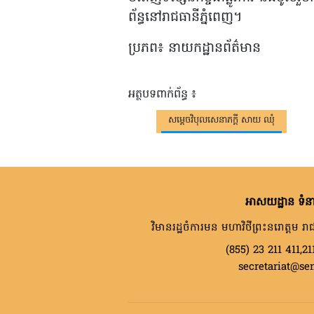
ព័ន្ធនៅរាជធានីភ្នំពេញ។
ប្រភព៖ នាយកដ្ឋានព័ត៌មាន
អត្ថបទពាក់ព័ន្ធ ៖
សម្តេចវិបុលសេនាភក្តី សាយ ឈុំ
អាសយដ្ឋាន ទំនា
វិមានរដ្ឋចំការមន មហាវិថីព្រះនរោត្តម រាជ
(855) 23 211 411,21
secretariat@se