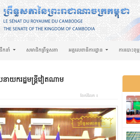
់ដឹកនាំ
សមាជិកព្រឹទ្ធសភា
អគ្គលេខាធិការដ្ឋាន
ការបោះពុម្
ួបនាយករដ្ឋមន្រ្តីវៀតណាម
ចែករំលែក ៖