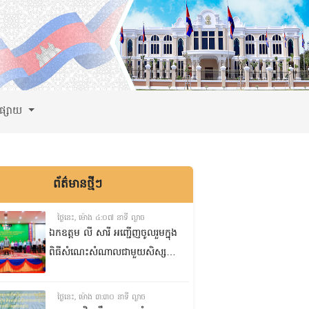
ពផ្សាយ
ព័ត៌មានថ្មីៗ
ថ្ងៃនេះ, ម៉ោង ៤:០៧ នាទី ល្ងាច
ឯកឧត្តម លី សារី អញ្ជើញចូលរួមក្នុង
ពិធីសំណេះសំណាលជាមួយសិស្ស
ត្រៀមប្រឡងសញ្ញាបត្រមធ្យមសិក្សា
ទុតិយភូមិ២០២៥-២០២៦
ថ្ងៃនេះ, ម៉ោង ៣:៣០ នាទី ល្ងាច