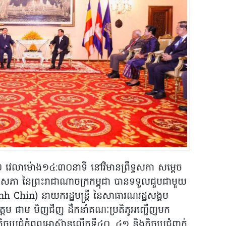
២២ វេលាម៉ោង១៤:៣០នាទី នៅវិមានព្រឹទ្ធសភា សម្តេច
ឹទ្ធសភា នៃព្រះរាជាណាចក្រកម្ពុជា បានទទួលជួបជាមួយ
Chin) នាយករដ្ឋមន្រ្តី នៃសាធារណរដ្ឋសង្គម
ម ផាម មិញជីញ ដឹកនាំគណៈប្រតិភូអញ្ជើញមក
ិច្ចប្រជុំកំពូលអាស៊ានលើកទី៤០, ៤១ និងកិច្ចប្រជុំពាក់