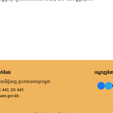
ក់ទំនង
បណ្តាញទំនាក
ធានីភ្នំពេញ ព្រះរាជាណាចក្រកម្ពុជា
1 442, 211 443
nate.gov.kh