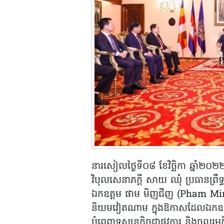
នារសៀលថ្ងៃទី០៨ ខែវិច្ឆិកា ឆ្នាំ២០
វិបុលសេនាភក្តី សាយ ឈុំ ប្រធានព្រ
ឯកឧត្តម ផាម មិញជីញ (Pham Minh 
និយមវៀតណាម ក្នុងឱកាសដែលឯកឧត្ត
បំពេញទស្សនកិច្ចជាផ្លូវការ និងចូលរួមក