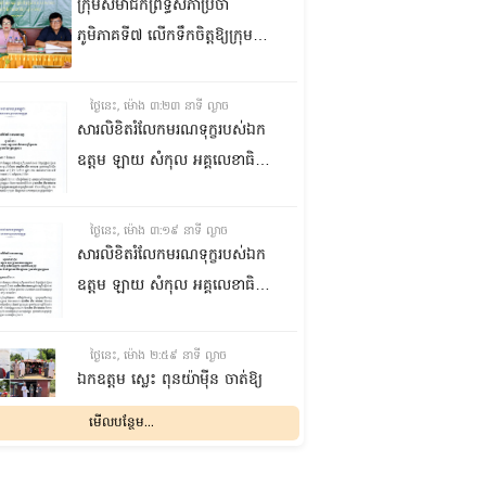
ក្រុមសមាជិកព្រឹទ្ធសភាប្រចាំ
ភូមិភាគទី៧ លើកទឹកចិត្តឱ្យក្រុម
ប្រឹក្សាឃុំក្នុងស្រុកជលគិរី រួមគ្នាបន្ត
បង្ករបង្កើនផលកសិកម្មបន្ថែមពីលើ
ថ្ងៃនេះ, ម៉ោង ៣:២៣ នាទី ល្ងាច
មុខរបបសព្វថ្ងៃ ដើម្បីឱ្យប្រជាពលរដ្ឋ
សារលិខិតរំលែកមរណទុក្ខរបស់ឯក
មានជីវភាពធូរធារ
ឧត្តម ឡាយ សំកុល អគ្គលេខាធិការ
ព្រឹទ្ធសភា ជូន ឯកឧត្តម ឡោក
ឆាយ អគ្គលេខាធិការរងព្រឹទ្ធសភា
ថ្ងៃនេះ, ម៉ោង ៣:១៩ នាទី ល្ងាច
ព្រមទាំងក្រុមគ្រួសារ ចំពោះមរណ
សារលិខិតរំលែកមរណទុក្ខរបស់ឯក
ភាព ឧបាសិកា លឹម អេងលាន ត្រូវ
ឧត្តម ឡាយ សំកុល អគ្គលេខាធិការ
ជាបងស្រីបង្កើតរបស់ឯកឧត្តម បាន
ព្រឹទ្ធសភា គោរពជូន លោកជំទាវ
ទទួលមរណភាព នៅថ្ងៃទី៥ ខែសីហា
ឡោក ខេង ប្រធានគណៈកម្មការ
ថ្ងៃនេះ, ម៉ោង ២:៥៩ នាទី ល្ងាច
ឆ្នាំ២០២៦ វេលាម៉ោង១:៥០នាទី
សុខាភិបាល សង្គមកិច្ច អតីត
ឯកឧត្តម ស្លេះ ពុនយ៉ាម៉ីន ចាត់ឱ្យ
រំលងអធ្រាត្រ ក្នុងជន្មាយុ៨១ឆ្នាំ
យុទ្ធជន យុវនីតិសម្បទា ការងារ
ក្រុមការងារនាំយកកញ្ចប់
មើលបន្ថែម...
ដោយរោគាពាធ នៅប្រទេសបារាំង
បណ្តុះបណ្តាលវិជ្ជាជីវៈ និងកិច្ចការនារី
អាហារចែកជូនបងប្អូនប្រជាពលរដ្ឋ
នៃរដ្ឋសភា ព្រមទាំងក្រុមគ្រួសារ
ថ្ងៃនេះ, ម៉ោង ២:៣២ នាទី ល្ងាច