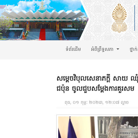
ទំព័រដើម
អំពីព្រឹទ្ធសភា
ថ្នាក
សម្តេចវិបុលសេនាភក្តី សាយ ឈុំ
ជប៉ុន ចូលជួបសម្តែងការគួរសម
ពុធ, ០១ កុម្ភៈ ២០២៣, ១២:០៧ ល្ងាច