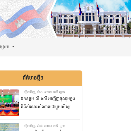
ពផ្សាយ
ព័ត៌មានថ្មីៗ
ម្សិលមិញ, ម៉ោង ៤:០៧ នាទី ល្ងាច
ឯកឧត្តម លី សារី អញ្ជើញចូលរួមក្នុង
ពិធីសំណេះសំណាលជាមួយសិស្ស
ត្រៀមប្រឡងសញ្ញាបត្រមធ្យមសិក្សា
ទុតិយភូមិ២០២៥-២០២៦
ម្សិលមិញ, ម៉ោង ៣:៣០ នាទី ល្ងាច