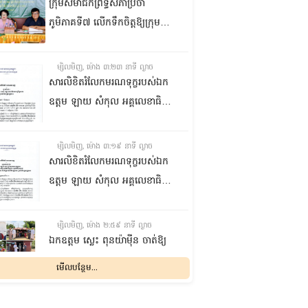
ក្រុមសមាជិកព្រឹទ្ធសភាប្រចាំ
ភូមិភាគទី៧ លើកទឹកចិត្តឱ្យក្រុម
ប្រឹក្សាឃុំក្នុងស្រុកជលគិរី រួមគ្នាបន្ត
បង្ករបង្កើនផលកសិកម្មបន្ថែមពីលើ
ម្សិលមិញ, ម៉ោង ៣:២៣ នាទី ល្ងាច
មុខរបបសព្វថ្ងៃ ដើម្បីឱ្យប្រជាពលរដ្ឋ
សារលិខិតរំលែកមរណទុក្ខរបស់ឯក
មានជីវភាពធូរធារ
ឧត្តម ឡាយ សំកុល អគ្គលេខាធិការ
ព្រឹទ្ធសភា ជូន ឯកឧត្តម ឡោក
ឆាយ អគ្គលេខាធិការរងព្រឹទ្ធសភា
ម្សិលមិញ, ម៉ោង ៣:១៩ នាទី ល្ងាច
ព្រមទាំងក្រុមគ្រួសារ ចំពោះមរណ
សារលិខិតរំលែកមរណទុក្ខរបស់ឯក
ភាព ឧបាសិកា លឹម អេងលាន ត្រូវ
ឧត្តម ឡាយ សំកុល អគ្គលេខាធិការ
ជាបងស្រីបង្កើតរបស់ឯកឧត្តម បាន
ព្រឹទ្ធសភា គោរពជូន លោកជំទាវ
ទទួលមរណភាព នៅថ្ងៃទី៥ ខែសីហា
ឡោក ខេង ប្រធានគណៈកម្មការ
ម្សិលមិញ, ម៉ោង ២:៥៩ នាទី ល្ងាច
ឆ្នាំ២០២៦ វេលាម៉ោង១:៥០នាទី
សុខាភិបាល សង្គមកិច្ច អតីត
ឯកឧត្តម ស្លេះ ពុនយ៉ាម៉ីន ចាត់ឱ្យ
រំលងអធ្រាត្រ ក្នុងជន្មាយុ៨១ឆ្នាំ
យុទ្ធជន យុវនីតិសម្បទា ការងារ
ក្រុមការងារនាំយកកញ្ចប់
មើលបន្ថែម...
ដោយរោគាពាធ នៅប្រទេសបារាំង
បណ្តុះបណ្តាលវិជ្ជាជីវៈ និងកិច្ចការនារី
អាហារចែកជូនបងប្អូនប្រជាពលរដ្ឋ
នៃរដ្ឋសភា ព្រមទាំងក្រុមគ្រួសារ
ម្សិលមិញ, ម៉ោង ២:៣២ នាទី ល្ងាច