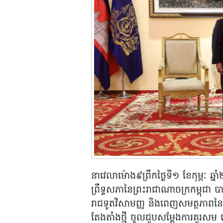
នាវេលាម៉ោង៩ព្រឹកថ្ងៃទី១ ខែកុម្ភៈ ឆ
ព្រឹទ្ធសភានៃព្រះរាជាណាចក្រកម្ពុជា ប
រាជទូតវិសាមញ្ញ និងពេញសមត្ថភាពនៃប
តែងតាំងថ្មី ចូលជួបសម្តែងការគួរសម 