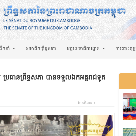
់ដឹកនាំ
សមាជិកព្រឹទ្ធសភា
អគ្គលេខាធិការដ្ឋាន
ការបោះពុម្
 ប្រធានព្រឹទ្ធសភា បានទទួលឯកអគ្គរាជទូត
ចែករំលែក ៖