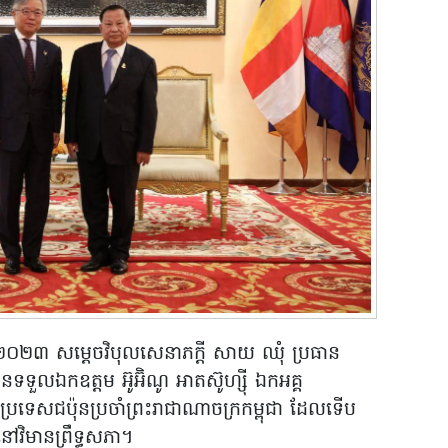
្នាំ២០២៣ សម្តេចវិបុលសេនាភក្តី សាយ ឈុំ ប្រធាន
ានទទួលឯកឧត្តម អ៊ូអ៊ិណូ អាតស៊ូហ្ស៊ី ឯកអគ្គ
្រទេសជប៉ុនប្រចាំព្រះរាជាណាចក្រកម្ពុជា ដែលទេីប
នៅវិមានព្រឹទ្ធសភា។