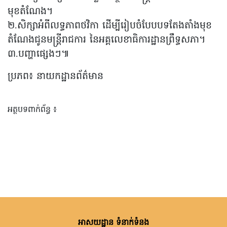
មុខតំណែង។
២.សិក្សាអំពីលទ្ធភាពថវិកា ដើម្បីរៀបចំបែបបទតែងតាំងមុខ
តំណែងជូនមន្ត្រីរាជការ នៃអគ្គលេខាធិការដ្ឋានព្រឹទ្ធសភា។
៣.បញ្ហាផ្សេងៗ៕
ប្រភព៖ នាយកដ្ឋានព័ត៌មាន
អត្ថបទពាក់ព័ន្ធ ៖
អាសយដ្ឋាន ទំនាក់ទំនង