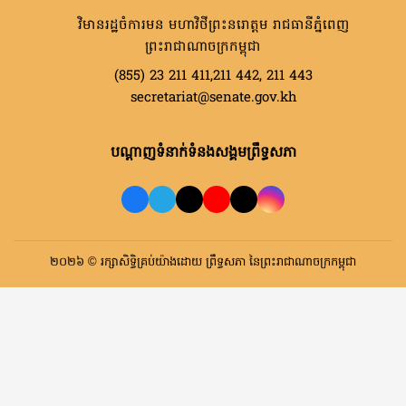
វិមានរដ្ឋចំការមន មហាវិថីព្រះនរោត្តម រាជធានីភ្នំពេញ
ព្រះរាជាណាចក្រកម្ពុជា
(855) 23 211 411,211 442, 211 443
secretariat@senate.gov.kh
បណ្តាញទំនាក់ទំនងសង្គមព្រឹទ្ធសភា
២០២៦ © រក្សាសិទ្ធិគ្រប់យ៉ាងដោយ ព្រឹទ្ធសភា នៃព្រះរាជាណាចក្រកម្ពុជា