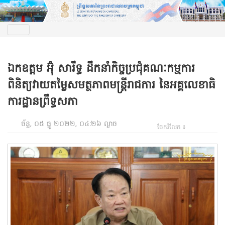
ឯកឧត្តម អ៊ុំ សារឹទ្ធ ដឹកនាំកិច្ចប្រជុំគណៈកម្មការ
ពិនិត្យវាយតម្លៃសមត្ថភាពមន្ត្រីរាជការ នៃអគ្គលេខាធិ
ការដ្ឋានព្រឹទ្ធសភា
ច័ន្ទ, ០៥ ធ្នូ ២០២២, ០៤:២៦ ល្ងាច
ចែករំលែក ៖