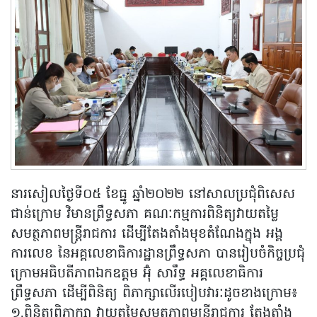
នារសៀលថ្ងៃទី០៥ ខែធ្នូ ឆ្នាំ២០២២ នៅសាលប្រជុំពិសេស
ជាន់ក្រោម វិមានព្រឹទ្ធសភា គណៈកម្មការពិនិត្យវាយតម្លៃ
សមត្ថភាពមន្ត្រីរាជការ ដើម្បីតែងតាំងមុខតំណែងក្នុង អង្គ
ការលេខ នៃអគ្គលេខាធិការដ្ឋានព្រឹទ្ធសភា បានរៀបចំកិច្ចប្រជុំ
ក្រោមអធិបតីភាពឯកឧត្តម អ៊ុំ សារឹទ្ធ អគ្គលេខាធិការ
ព្រឹទ្ធសភា ដើម្បីពិនិត្យ ពិភាក្សាលើរបៀបវារៈដូចខាងក្រោម៖
១.ពិនិត្យពិភាក្សា វាយតម្លៃសមត្ថភាពមន្ត្រីរាជការ តែងតាំង