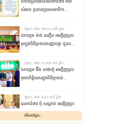
លិខិតជូនពររបស់លោកជំទាវ មាន
សំអាន ប្រធានក្រុម​សមាជិកា
ព្រឹទ្ធសភា​ គោរពជូន លោកជំទាវ
ឃួន ឃុនឌី លេខាធិការក្រុម
ថ្ងៃនេះ, ម៉ោង ១២:០៤ នាទី ល្ងាច
សមាជិកាព្រឹទ្ធសភា ក្នុងឱកាស
ឯកឧត្តម ម៉ាន់ ឈឿន អញ្ជើញចូល
ប្រកបដោយសិរីមង្គល នៃថ្ងៃចម្រើន
រួមក្នុងពិធីប្រគល់សញ្ញាបត្រ ជូនដល់
អាយុវឌ្ឍនមង្គលរបស់ លោកជំទាវ
និស្សិតជ័យលាភី និងសម្ពោធអគារ
លេខាធិការក្រុមសមាជិកាព្រឹទ្ធសភា
សិក្សា នៃសាកលវិទ្យាល័យភូមិន្ទនីតិ
ថ្ងៃនេះ, ម៉ោង ១០:៥២ នាទី ព្រឹក
សាស្ត្រ និងវិទ្យាស្ត្រសេដ្ឋកិច្ច
ឯកឧត្តម អ‍៊ឹង លាងហ៊ួ អញ្ជើញចូល
រួមជាកិត្តិយសក្នុងពិធីប្រគល់
ឧបករណ៍ផលិតអុកស៊ីសែន
និងអាល់កុល ជូនដល់មន្ទីរពេទ្យ
ថ្ងៃនេះ, ម៉ោង ៨:៤០ នាទី ព្រឹក
បង្អែក និងមណ្ឌលសុខភាពមួយចំនួន
លោកជំទាវ មុំ សណ្តាប់ អញ្ជើញជួប
ក្នុងខេត្តកំពង់ឆ្នាំង
សំណេះសំណាល និងសួរសុខទុក្ខ
មើលបន្ថែម...
ជាមួយចលនានារី ក្នុងសង្កាត់ផ្សារ
ដើមថ្កូវ ខណ្ឌចំការមន រាជធានី
ម្សិលមិញ, ម៉ោង ៨:០៤ នាទី ល្ងាច