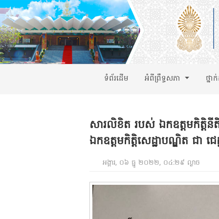
ទំព័រដើម
អំពីព្រឹទ្ធសភា
ថ្នាក
សារលិខិត របស់ ឯកឧត្តមកិត្តិន
ឯកឧត្តមកិត្តិសេដ្ឋាបណ្ឌិត ជា ជ
អង្គារ, ០៦ ធ្នូ ២០២២, ០៤:២៩ ល្ងាច