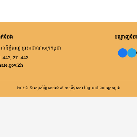
ក់ទំនង
បណ្តាញទំនាក
ធានីភ្នំពេញ ព្រះរាជាណាចក្រកម្ពុជា
1 442, 211 443
nate.gov.kh
២០២៦ © រក្សាសិទ្ធិគ្រប់យ៉ាងដោយ ព្រឹទ្ធសភា នៃព្រះរាជាណាចក្រកម្ពុជា