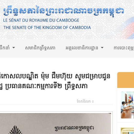
់ដឹកនាំ
សមាជិកព្រឹទ្ធសភា
អគ្គលេខាធិការដ្ឋាន
ការបោះពុម្
ីតិកោសលបណ្ឌិត ម៉ុម ជឹមហ៊ុយ សូមជម្រាបជូន
េដ្ឋ ប្រធានគណៈកម្មការទី២ ព្រឹទ្ធសភា
ចែករំលែក ៖