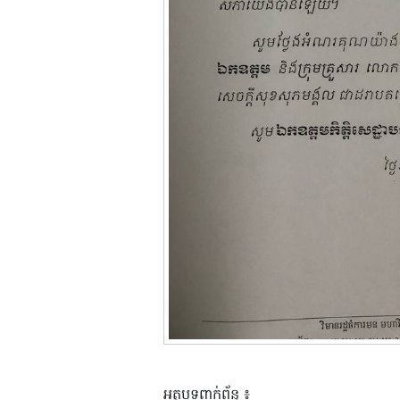
អត្ថបទពាក់ព័ន្ធ ៖