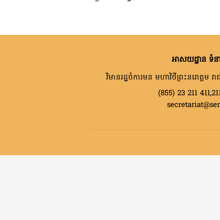
អាសយដ្ឋាន ទំនា
វិមានរដ្ឋចំការមន មហាវិថីព្រះនរោត្តម រាជ
(855) 23 211 411,21
secretariat@se