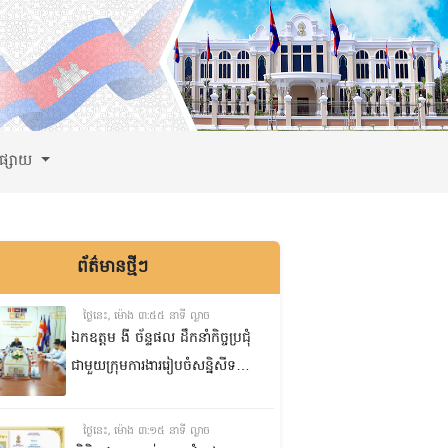
ពផ្សាយ
ព័ត៌មានថ្មីៗ
ថ្ងៃនេះ, ម៉ោង ៣:៥៥ នាទី ល្ងាច
ឯកឧត្តម ងី ច័ន្ទផល ដឹកនាំកិច្ចប្រជុំ
ជាមួយក្រុមការងាររៀបចំសន្និសីទ
ISC-2 ដើម្បីពិនិត្យវឌ្ឍនភាពការងារ
ដែលបាននិងកំពុងអនុវត្ត
ថ្ងៃនេះ, ម៉ោង ៣:១៥ នាទី ល្ងាច