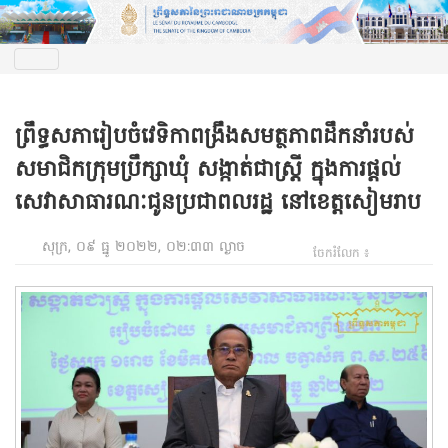
ព្រឹទ្ធសភារៀបចំវេទិកាពង្រឹងសមត្ថភាពដឹកនាំរបស់
សមាជិកក្រុមប្រឹក្សាឃុំ សង្កាត់ជាស្រ្តី ក្នុងការផ្តល់
សេវាសាធារណៈជូនប្រជាពលរដ្ឋ នៅខេត្តសៀមរាប
សុក្រ, ០៩ ធ្នូ ២០២២, ០២:៣៣ ល្ងាច
ចែករំលែក ៖