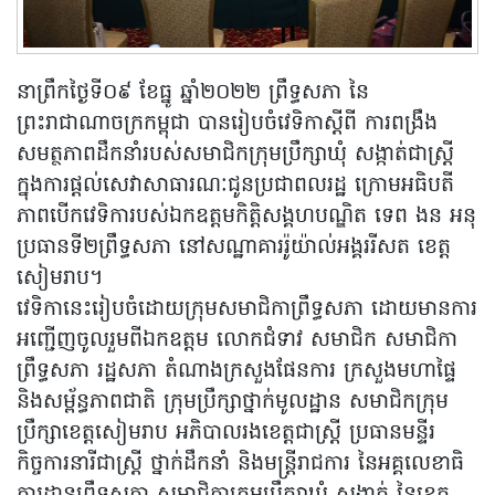
នាព្រឹកថ្ងៃទី០៩ ខែធ្នូ ឆ្នាំ២០២២ ព្រឹទ្ធសភា នៃ
ព្រះរាជាណាចក្រកម្ពុជា បានរៀបចំវេទិកាស្តីពី ការពង្រឹង
សមត្ថភាពដឹកនាំរបស់សមាជិកក្រុមប្រឹក្សាឃុំ សង្កាត់ជាស្រ្តី
ក្នុងការផ្តល់សេវាសាធារណៈជូនប្រជាពលរដ្ឋ ក្រោមអធិបតី
ភាពបើកវេទិការបស់ឯកឧត្តមកិត្តិសង្គហបណ្ឌិត ទេព ងន អនុ
ប្រធានទី២ព្រឹទ្ធសភា នៅសណ្ឋាគាររ៉ូយ៉ាល់អង្គររីសត ខេត្ត
សៀមរាប។
វេទិកានេះរៀបចំដោយក្រុមសមាជិកាព្រឹទ្ធសភា ដោយមានការ
អញ្ជើញចូលរួមពីឯកឧត្តម លោកជំទាវ សមាជិក សមាជិកា
ព្រឹទ្ធសភា រដ្ឋសភា តំណាងក្រសួងផែនការ ក្រសួងមហាផ្ទៃ
និងសម្ព័ន្ធភាពជាតិ ក្រុមប្រឹក្សាថ្នាក់មូលដ្ឋាន សមាជិកក្រុម
ប្រឹក្សាខេត្តសៀមរាប អភិបាលរងខេត្តជាស្រ្តី ប្រធានមន្ទីរ
កិច្ចការនារីជាស្រ្តី ថ្នាក់ដឹកនាំ និងមន្រ្តីរាជការ នៃអគ្គលេខាធិ
ការដ្ឋានព្រឹទ្ធសភា សមាជិកាក្រុមប្រឹក្សាឃុំ សង្កាត់ នៃខេត្ត