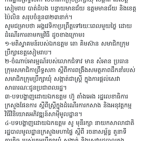
សៀមរាប បាត់ដំបង បន្ទាយមានជ័យ ឧត្តមមានជ័យ និងខេត្ត
ប៉ៃលិន សរុបចំនួន៣២៣នាក់។
សូមជម្រាបថា អង្គវេទិកាប្រព្រឹត្តទៅរយៈពេលមួយថ្ងៃ ដោយ
ដំណើរការតាមកម្មវិធី ដូចខាងក្រោម៖
១-មតិស្វាគមន៍របស់ឯកឧត្តម តោ គិមស៊ាន សមាជិកក្រុម
ប្រឹក្សាខេត្តសៀមរាប។
២-ចំណាប់អារម្មណ៍របស់លោកជំទាវ មាន សំអាន ប្រធាន
ក្រុមសមាជិកាព្រឹទ្ធសភា ស្តីពីការពង្រឹងសមត្ថភាពដឹកនាំរបស់
សមាជិកក្រុមប្រឹក្សាឃុំ សង្កាត់ជាស្រ្តី ក្នុងការផ្តល់សេវា
សាធារណៈជូនប្រជាពលរដ្ឋ។
៣-បទបង្ហាញដោយឯកឧត្តម ហ៊ូ តាំងអេង រដ្ឋលេខាធិការ
ក្រសួងផែនការ ស្តីពីស្រ្តីក្នុងដំណើរការកសាង និងអនុវត្តកម្ម
វិធីវិនិយោគអភិវឌ្ឍន៍សាម៉ីមូលដ្ឋាន។
៤-បទបង្ហាញដោយឯកឧត្តម សូ មុនីរក្សា នាយកសាលាជាតិ
រដ្ឋបាលមូលដ្ឋានក្រសួងមហាផ្ទៃ ស្តីពី រចនាសម្ព័ន្ធ តួនាទី
ភារកិច្ច របស់ក្រុមប្រឹក្សាឃុំ សង្កាត់ និងសេវារដ្ឋបាលក្នុង