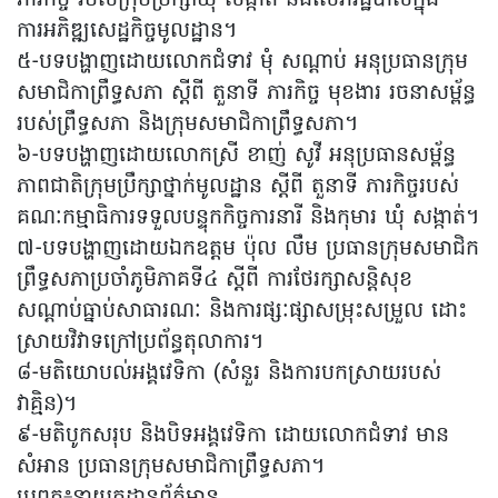
ការអភិឌ្ឍសេដ្ឋកិច្ចមូលដ្ឋាន។
៥-បទបង្ហាញដោយលោកជំទាវ មុំ សណ្តាប់ អនុប្រធានក្រុម
សមាជិកាព្រឹទ្ធសភា ស្តីពី តួនាទី ភារកិច្ច មុខងារ រចនាសម្ព័ន្ធ
របស់ព្រឹទ្ធសភា និងក្រុមសមាជិកាព្រឹទ្ធសភា។
៦-បទបង្ហាញដោយលោកស្រី ខាញ់ សូវី អនុប្រធានសម្ព័ន្ធ
ភាពជាតិក្រុមប្រឹក្សាថ្នាក់មូលដ្ឋាន ស្តីពី តួនាទី ភារកិច្ចរបស់
គណៈកម្មាធិការទទួលបន្ទុកកិច្ចការនារី និងកុមារ ឃុំ សង្កាត់។
៧-បទបង្ហាញដោយឯកឧត្តម ប៉ុល លឹម ប្រធានក្រុមសមាជិក
ព្រឹទ្ធសភាប្រចាំភូមិភាគទី៤ ស្តីពី ការថែរក្សាសន្តិសុខ
សណ្តាប់ធ្នាប់សាធារណៈ និងការផ្សៈផ្សាសម្រុះសម្រួល ដោះ
ស្រាយវិវាទក្រៅប្រព័ន្ធតុលាការ។
៨-មតិយោបល់អង្គវេទិកា (សំនួរ និងការបកស្រាយរបស់
វាគ្មិន)។
៩-មតិបូកសរុប និងបិទអង្គវេទិកា ដោយលោកជំទាវ មាន
សំអាន ប្រធានក្រុមសមាជិកាព្រឹទ្ធសភា។
ប្រពភ៖នាយកដ្ឋានព័ត៌មាន