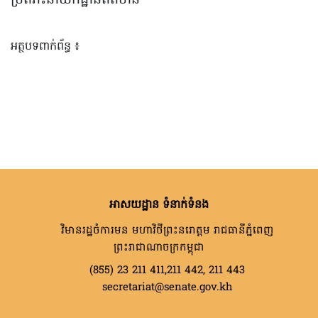
អត្ថបទពាក់ព័ន្ធ ៖
អាសយដ្ឋាន ទំនាក់ទំនង
វិមានរដ្ឋចំការមន មហាវិថីព្រះនរោត្តម រាជធានីភ្នំពេញ
ព្រះរាជាណាចក្រកម្ពុជា
(855) 23 211 411,211 442, 211 443
secretariat@senate.gov.kh