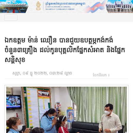
ឯកឧត្តម ម៉ាន់ ឈឿន បានជួយឧបត្ថម្ភកង់កង់
ចំនួន៣គ្រឿង ដល់កូនបុគ្គលិកផ្នែកសំអាត និងផ្នែក
សន្តិសុខ
សុក្រ, ០៩ ធ្នូ ២០២២, ០៣:២៨ ល្ងាច
ចែករំលែក ៖