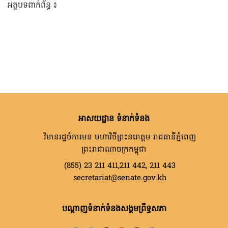
អត្ថបទពាក់ព័ន្ធ ៖
អាសយដ្ឋាន ទំនាក់ទំនង
វិមានរដ្ឋចំការមន មហាវិថីព្រះនរោត្តម រាជធានីភ្នំពេញ
ព្រះរាជាណាចក្រកម្ពុជា
(855) 23 211 411,211 442, 211 443
secretariat@senate.gov.kh
បណ្តាញទំនាក់ទំនងសង្គមព្រឹទ្ធសភា