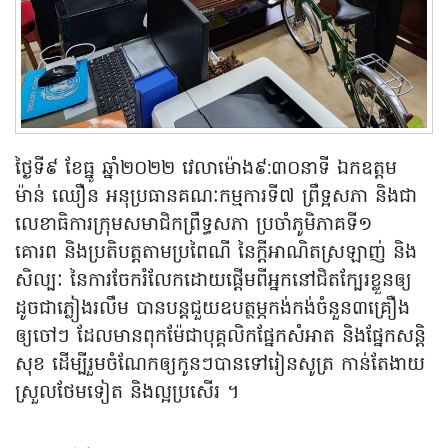
ថ្ងៃទី៩ ខែធ្នូ ឆ្នាំ២០២២ វេលាម៉ោង៩:៣០នាទី ឯកឧត្តម
ម៉ាន់ ឈឿន អនុប្រធានគណៈកម្មការទី៧ ព្រឹទ្អសភា និងជា
លេខាធិការក្រុមសមាជិកព្រឹទ្ធសភា ប្រចាំភូមិភាគទី១
គោរព និងប្រតិបត្តតាមប្រពៃណី នៃក្តីអាណិតស្រឡាញ់ និង
សិល្បៈ នៃការចែករំលែកដោយផ្តើមពីអ្នកនៅជិតក្បែរខ្លួនឲ្យ
ដូចជាភ្លៀងរលឹម បានបន្តជួយឧបត្ថម្ភកង់កង់ចំនួន៣គ្រឿង
ឲ្យចៅៗ ដែលមានពុកម៉ែជាបុគ្គលិកផ្នែកសំអាត និងផ្នែកសន្តិ
សុខ ដើម្បីរួមចំណែកឲ្យកូនៗបានទៅរៀនសូត្រ កាន់តែងាយ
ស្រួលថែមទៀត និងល្អប្រសើរ ។