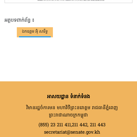
អត្ថបទពាក់ព័ន្ធ ៖
ឯកឧត្តម អ៊ុំ សារឹទ្ធ
អាសយដ្ឋាន ទំនាក់ទំនង
វិមានរដ្ឋចំការមន មហាវិថីព្រះនរោត្តម រាជធានីភ្នំពេញ
ព្រះរាជាណាចក្រកម្ពុជា
(855) 23 211 411,211 442, 211 443
secretariat@senate.gov.kh