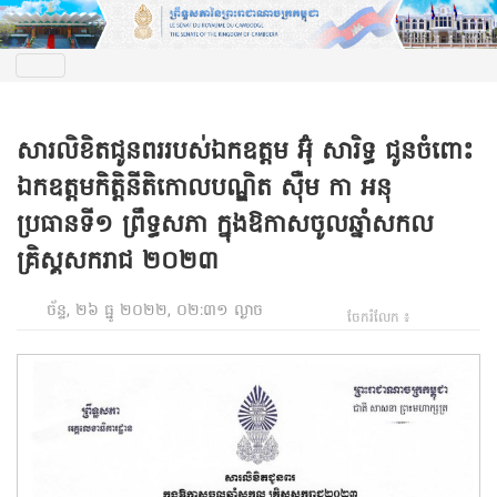
សារលិខិតជូនពររបស់ឯកឧត្តម អ៊ុំ សារិទ្ធ ជូនចំពោះ
ឯកឧត្តមកិត្តិនីតិកោលបណ្ឌិត ស៊ឺម កា អនុ
ប្រធានទី១ ព្រឹទ្ធសភា ក្នុងឱកាសចូលឆ្នាំសកល
គ្រិស្គសករាជ ២០២៣
ច័ន្ទ, ២៦ ធ្នូ ២០២២, ០២:៣១ ល្ងាច
ចែករំលែក ៖