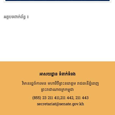
អត្ថបទពាក់ព័ន្ធ ៖
អាសយដ្ឋាន ទំនាក់ទំនង
វិមានរដ្ឋចំការមន មហាវិថីព្រះនរោត្តម រាជធានីភ្នំពេញ
ព្រះរាជាណាចក្រកម្ពុជា
(855) 23 211 411,211 442, 211 443
secretariat@senate.gov.kh