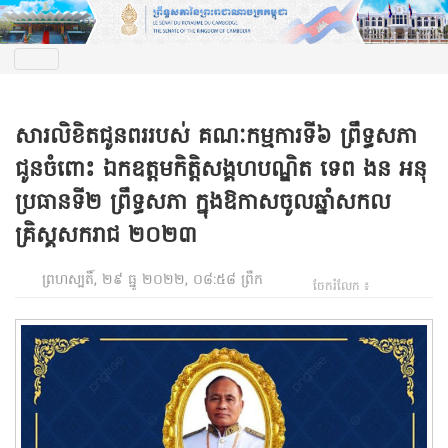
សារលិខិតជូនពររបស់ គណៈកម្មការទី៦ ព្រឹទ្ធសភា
ជូនចំពោះ ឯកឧត្តមកិត្តិសង្គហបណ្ឌិត ទេព ងន អនុ
ប្រធានទី២ ព្រឹទ្ធសភា ក្នុងឱកាសចូលឆ្នាំសកល
គ្រិស្គសករាជ ២០២៣
ព្រហស្បតិ៍, ២៩ ធ្នូ ២០២២, ០៨:៥៨ ព្រឹក
ចែករំលែក ៖