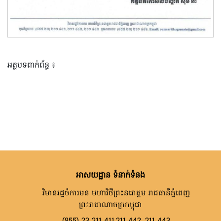
អត្ថបទពាក់ព័ន្ធ ៖
អាសយដ្ឋាន ទំនាក់ទំនង
វិមានរដ្ឋចំការមន មហាវិថីព្រះនរោត្តម រាជធានីភ្នំពេញ
ព្រះរាជាណាចក្រកម្ពុជា
(855) 23 211 411,211 442, 211 443