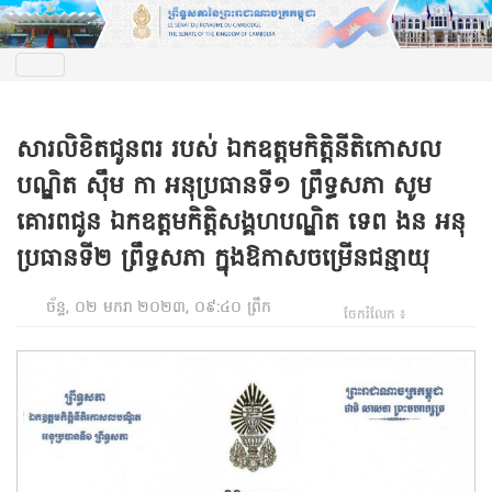
សារលិខិតជូនពរ របស់ ឯកឧត្តមកិត្តិនីតិកោសល
បណ្ឌិត ស៊ឹម កា អនុប្រធានទី១ ព្រឹទ្ធសភា សូម
គោរពជូន ឯកឧត្តមកិត្តិសង្គហបណ្ឌិត ទេព ងន អនុ
ប្រធានទី២ ព្រឹទ្ធសភា ក្នុងឱកាសចម្រើនជន្មាយុ
ច័ន្ទ, ០២ មករា ២០២៣, ០៩:៤០ ព្រឹក
ចែករំលែក ៖