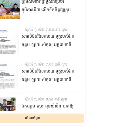
ក្រុមសមាជិកព្រឹទ្ធសភាប្រចាំ
ភូមិភាគទី៧ លើកទឹកចិត្តឱ្យក្រុម
ប្រឹក្សាឃុំក្នុងស្រុកជលគិរី រួមគ្នាបន្ត
បង្ករបង្កើនផលកសិកម្មបន្ថែមពីលើ
ម្សិលមិញ, ម៉ោង ៣:២៣ នាទី ល្ងាច
មុខរបបសព្វថ្ងៃ ដើម្បីឱ្យប្រជាពលរដ្ឋ
សារលិខិតរំលែកមរណទុក្ខរបស់ឯក
មានជីវភាពធូរធារ
ឧត្តម ឡាយ សំកុល អគ្គលេខាធិការ
ព្រឹទ្ធសភា ជូន ឯកឧត្តម ឡោក
ឆាយ អគ្គលេខាធិការរងព្រឹទ្ធសភា
ម្សិលមិញ, ម៉ោង ៣:១៩ នាទី ល្ងាច
ព្រមទាំងក្រុមគ្រួសារ ចំពោះមរណ
សារលិខិតរំលែកមរណទុក្ខរបស់ឯក
ភាព ឧបាសិកា លឹម អេងលាន ត្រូវ
ឧត្តម ឡាយ សំកុល អគ្គលេខាធិការ
ជាបងស្រីបង្កើតរបស់ឯកឧត្តម បាន
ព្រឹទ្ធសភា គោរពជូន លោកជំទាវ
ទទួលមរណភាព នៅថ្ងៃទី៥ ខែសីហា
ឡោក ខេង ប្រធានគណៈកម្មការ
ម្សិលមិញ, ម៉ោង ២:៥៩ នាទី ល្ងាច
ឆ្នាំ២០២៦ វេលាម៉ោង១:៥០នាទី
សុខាភិបាល សង្គមកិច្ច អតីត
ឯកឧត្តម ស្លេះ ពុនយ៉ាម៉ីន ចាត់ឱ្យ
រំលងអធ្រាត្រ ក្នុងជន្មាយុ៨១ឆ្នាំ
យុទ្ធជន យុវនីតិសម្បទា ការងារ
ក្រុមការងារនាំយកកញ្ចប់
មើលបន្ថែម...
ដោយរោគាពាធ នៅប្រទេសបារាំង
បណ្តុះបណ្តាលវិជ្ជាជីវៈ និងកិច្ចការនារី
អាហារចែកជូនបងប្អូនប្រជាពលរដ្ឋ
នៃរដ្ឋសភា ព្រមទាំងក្រុមគ្រួសារ
ម្សិលមិញ, ម៉ោង ២:៣២ នាទី ល្ងាច