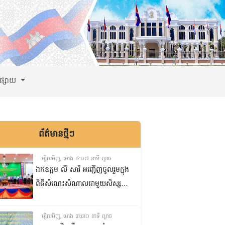
ពផ្សាយ
ព័ត៌មានថ្មីៗ
ម្សិលមិញ, ម៉ោង ៤:០៧ នាទី ល្ងាច
ឯកឧត្តម លី សារី អញ្ជើញចូលរួមក្នុង
ពិធីសំណេះសំណាលជាមួយសិស្ស
ត្រៀមប្រឡងសញ្ញាបត្រមធ្យមសិក្សា
ទុតិយភូមិ២០២៥-២០២៦
ម្សិលមិញ, ម៉ោង ៣:៣០ នាទី ល្ងាច