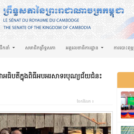
់ដឹកនាំ
សមាជិកព្រឹទ្ធសភា
អគ្គលេខាធិការដ្ឋាន
ការបោះពុម្
ធិបតីក្នុងពិធីអបអរសាទរបុណ្យជ័យជំនះ
ចែករំលែក ៖