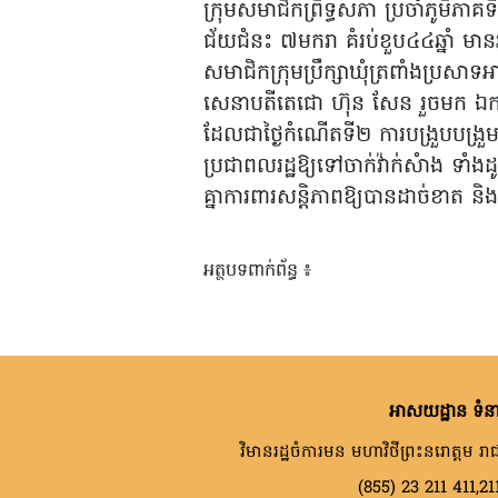
ក្រុមសមាជិកព្រឹទ្ធសភា ប្រចាំភូមិភ
ជ័យជំនះ ៧មករា គំរប់ខួប៤៤ឆ្នាំ ម
សមាជិកក្រុមប្រឹក្សាឃុំត្រពាំងប្រសា
សេនាបតីតេជោ ហ៊ុន សែន រួចមក ឯកឧត
ដែលជាថ្ងៃកំណើតទី២ ការបង្រួបបង្
ប្រជាពលរដ្ឋឱ្យទៅចាក់វ៉ាក់សំាង ទាំងដ
គ្នាការពារសន្តិភាពឱ្យបានដាច់ខាត និង
អត្ថបទពាក់ព័ន្ធ ៖
អាសយដ្ឋាន ទំនា
វិមានរដ្ឋចំការមន មហាវិថីព្រះនរោត្តម រាជ
(855) 23 211 411,21