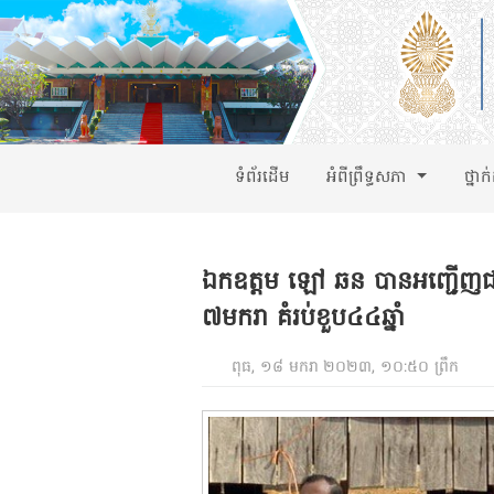
ទំព័រដើម
អំពីព្រឹទ្ធសភា
ថ្នាក
ឯកឧត្តម ឡៅ ឆន បានអញ្ជើញជាអ
៧មករា គំរប់ខួប៤៤ឆ្នាំ
ពុធ, ១៨ មករា ២០២៣, ១០:៥០ ព្រឹក