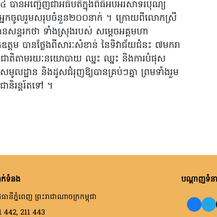
ាគទី៤ បានអញ្ជើញជាអធិបតីក្នុងពិធីអបអរសាទរបុណ្យ
ានអ្នកចូលរួមសរុបចំនួន២០០នាក់ ។ ក្រោយពីលោកស្រី
ទអានសន្ទរកថា ទាំងស្រុងរបស់ សម្តេចអគ្គមហា
្តម បានថ្លែងពីសារៈសំខាន់ នៃទិវាជ័យជំនះ ៧មករា
រួមជាតិតាមរយៈនយោបាយ ឈ្នះ ឈ្នះ និងការបំផុស
ូសមូលដ្ឋាន និងដូសជំរុញឱ្យបានគ្រប់ៗគ្នា ព្រមទាំងរួម
ជានិរន្តរ៍តទៅ ។
ក់ទំនង
បណ្តាញទំនាក
ធានីភ្នំពេញ ព្រះរាជាណាចក្រកម្ពុជា
1 442, 211 443