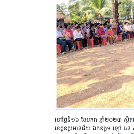
នៅថ្ងៃទី១៦ ខែមករា ឆ្នាំ២០២៣ ស្ថិតនៅ
ខេត្តឧត្តរមានជ័យ ឯកឧត្តម ឡៅ ឆន 