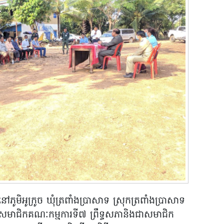
ភូមិអូក្រូច ឃុំត្រពាំងប្រាសាទ ស្រុកត្រពាំងប្រាសាទ
សមាជិកគណៈកម្មការទី៧ ព្រឹទ្ធសភានិងជាសមាជិក