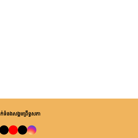
ម្សិលមិញ, ម៉ោង ១០:២២ នាទី ព្រឹក
ឯកឧត្តមបណ្ឌិត ឈីវ យីស៊ាង ជួប
ពិភាក្សាការងារជាមួយតំណាងក្រុម
ហ៊ុន Minebea Cambodia
ម្សិលមិញ, ម៉ោង ៩:២៤ នាទី ព្រឹក
ឯកឧត្តមបណ្ឌិត ធន់ វឌ្ឍនា កោត
សរសើរ និងលើកទឹកចិត្តអាជ្ញាធរ
ខណ្ឌ៧មករា ក្នុងការរៀបចំសេដ្ឋ
កិច្ចឌឿងហែម
ព្រហស្បតិ៍, ០៦ សីហា ២០២៦
លោកជំទាវ ចឹក ហេង អញ្ជើញ​ដឹកនាំ
កិច្ចប្រជុំពិភាក្សា ស្តីពី ការត្រៀម
រៀបចំសន្និបាតសាខាអាណត្តិទី៦
របស់សាខាកាកបាទក្រហមកម្ពុជា
ព្រហស្បតិ៍, ០៦ សីហា ២០២៦
់ទំនងសង្គមព្រឹទ្ធសភា
ខេត្តព្រះវិហារ
ឯកឧត្តម អ៊ុច បូររិទ្ធ ដឹកនាំកិច្ចប្រជុំ
គម្រោងថវិកាឆ្នាំ២០២៧ របស់
ព្រឹទ្ធសភា ជាមួយតំណាងក្រសួង