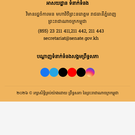
អាសយដ្ឋាន ទំនាក់ទំនង
វិមានរដ្ឋចំការមន មហាវិថីព្រះនរោត្តម រាជធានីភ្នំពេញ
ព្រះរាជាណាចក្រកម្ពុជា
(855) 23 211 411,211 442, 211 443
secretariat@senate.gov.kh
បណ្តាញទំនាក់ទំនងសង្គមព្រឹទ្ធសភា
២០២៦ © រក្សាសិទ្ធិគ្រប់យ៉ាងដោយ ព្រឹទ្ធសភា នៃព្រះរាជាណាចក្រកម្ពុជា