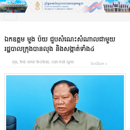
ឯកឧត្ដម មួង ប៉យ ជួបសំណេះសំណាលជាមួយ
រដ្ឋបាលក្រុងបានលុង និងសង្កាត់ទាំង៤
ពុធ, ២៥ មករា ២០២៣, ០៣:១៧ ល្ងាច
ចែករំលែក ៖