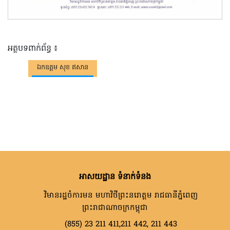
អត្ថបទពាក់ព័ន្ធ ៖
ឯកឧត្តម​ សុខ ឥសាន
អាសយដ្ឋាន ទំនាក់ទំនង
វិមានរដ្ឋចំការមន មហាវិថីព្រះនរោត្តម រាជធានីភ្នំពេញ
ព្រះរាជាណាចក្រកម្ពុជា
(855) 23 211 411,211 442, 211 443