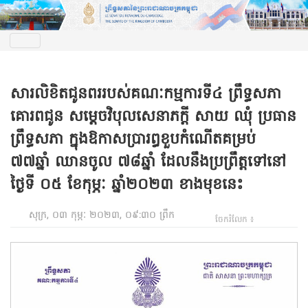
សារលិខិតជូនពររបស់គណៈកម្មការទី៤ ព្រឹទ្ធសភា
គោរពជូន សម្តេចវិបុលសេនាភក្ដី សាយ ឈុំ ប្រធាន
ព្រឹទ្ធសភា ក្នុងឱកាសប្រារព្ធខួបកំណើតគម្រប់
៧៧ឆ្នាំ ឈានចូល ៧៨ឆ្នាំ ដែលនឹងប្រព្រឹត្តទៅនៅ
ថ្ងៃទី ០៥ ខែកុម្ភៈ ឆ្នាំ២០២៣ ខាងមុខនេះ
សុក្រ, ០៣ កុម្ភៈ ២០២៣, ០៩:៣០ ព្រឹក
ចែករំលែក ៖