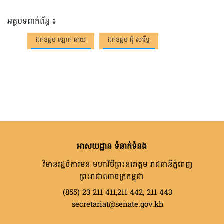
អត្ថបទពាក់ព័ន្ធ ៖
ឯកឧត្តម ឡោក ឆាយ
ឯកឧត្តម អ៊ុំ សារឹទ្ធ
អាសយដ្ឋាន ទំនាក់ទំនង
វិមានរដ្ឋចំការមន មហាវិថីព្រះនរោត្តម រាជធានីភ្នំពេញ
ព្រះរាជាណាចក្រកម្ពុជា
(855) 23 211 411,211 442, 211 443
secretariat@senate.gov.kh