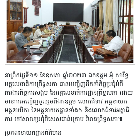
នាព្រឹកថ្ងៃទី១១ ខែឧសភា ឆ្នាំ២០២៣ ឯកឧត្តម អ៊ុំ សារឹទ្ធ
អគ្គលេខាធិការព្រឹទ្ធសភា បានអញ្ជើញដឹកនាំកិច្ចប្រជុំអំពី
ការងារកិច្ចការសង្គម នៃអគ្គលេខាធិការដ្ឋានព្រឹទ្ធសភា ដោយ
មានការអញ្ជើញចូលរួមពីឯកឧត្តម លោកជំទាវ អគ្គនាយក
អគ្គនាយិកា នៃអគ្គនាយកដ្ឋានទាំង៥ និងលោកជំទាវអគ្គាធិ
ការ នៅសាលប្រជុំពិសេសជាន់ក្រោម វិមានព្រឹទ្ធសភា៕
ប្រភព៖នាយកដ្ឋានព័ត៌មាន