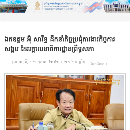
ឯកឧត្តម អ៊ុំ សារឹទ្ធ ដឹកនាំកិច្ចប្រជុំការងារកិច្ចការ
សង្គម នៃអគ្គលេខាធិការដ្ឋានព្រឹទ្ធសភា
ព្រហស្បតិ៍, ១១ ឧសភា ២០២៣, ១១:២៩ ព្រឹក
ចែករំលែក ៖