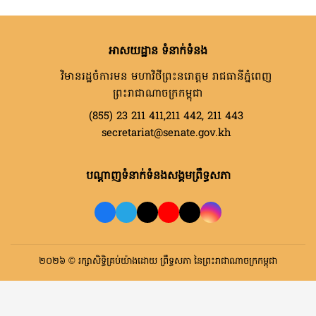
អាសយដ្ឋាន ទំនាក់ទំនង
វិមានរដ្ឋចំការមន មហាវិថីព្រះនរោត្តម រាជធានីភ្នំពេញ
ព្រះរាជាណាចក្រកម្ពុជា
(855) 23 211 411,211 442, 211 443
secretariat@senate.gov.kh
បណ្តាញទំនាក់ទំនងសង្គមព្រឹទ្ធសភា
២០២៦ © រក្សាសិទ្ធិគ្រប់យ៉ាងដោយ ព្រឹទ្ធសភា នៃព្រះរាជាណាចក្រកម្ពុជា