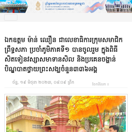
ឯកឧត្តម ម៉ាន់ ឈឿន ជាលេខាធិការក្រុមសមាជិក
ព្រឹទ្ធសភា ប្រចាំភូមិភាគទី១ បានចូលរួម ក្នុងពិធី
សិតទៀនវស្សាសមាទានសិល និងប្រគេនចង្ហាន់
បិណ្ឌបាតថ្វាយព្រះសង្ឃចំនួន៣៣៦អង្គ
ច័ន្ទ, ១៩ មិថុនា ២០២៣, ០៨:០៩ ព្រឹក
ចែករំលែក ៖