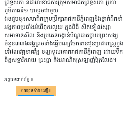
ព្រឹទ្ធសភា និជាលេខាធិការក្រុមសមាជិកព្រឹទ្ធសភា ប្រចាំ
ភូមិភាគទី១ បានរួមជាមួយ
ឯឧជួបខុនសមាជិកក្រុមប្រឹក្សារាជធានីភ្នំពេញនិងថ្នាក់ដឹកនាំ
អង្គភាពប្រឆាំងអំពើពុករលួយ ក្នុងពិធី សិតទៀនវស្សា
សមាទានសិល និងប្រគេនចង្ហាន់បិណ្ឌបាតថ្វាយព្រះសង្ឃ
ចំនួន៣៣៦អង្គព្រមទាំងធ្វើបុណ្យចែកទានជូនប្រជារាស្ត្រក្នុង
បរិវេណវត្តនាគវ័ន្ត ខណ្ឌទួលគោករាជធានីភ្នំពេញ ដោយទឹក
ចិត្តសទ្ធារីករាយ ជ្រះថ្លា និងអាណិតស្រឡាញ់ក្រៃលែង។
អត្ថបទពាក់ព័ន្ធ ៖
ឯកឧត្តម ម៉ាន់ ឈឿន