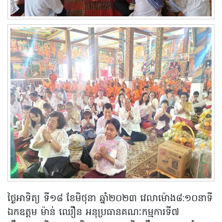
ថ្ងៃអាទិត្យ ទី១៨ ខែមិថុនា ឆ្នាំ២០២៣ វេលាម៉ោង៨:១០នាទី
ឯកឧត្តម ម៉ាន់ ឈឿន អនុប្រធានគណៈកម្មការទី៧