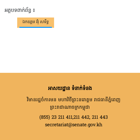
អត្ថបទពាក់ព័ន្ធ ៖
ឯកឧត្តម អ៊ុំ សារឹទ្ធ
អាសយដ្ឋាន ទំនាក់ទំនង
វិមានរដ្ឋចំការមន មហាវិថីព្រះនរោត្តម រាជធានីភ្នំពេញ
ព្រះរាជាណាចក្រកម្ពុជា
(855) 23 211 411,211 442, 211 443
secretariat@senate.gov.kh