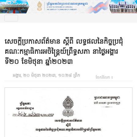
សេចកី្តប្រកាសព័ត៌មាន សី្តពី លទ្ធផលនៃកិច្ចប្រជុំ
គណៈកម្មាធិការអចិន្ត្រៃយ៍ព្រឹទ្ធសភា នាថ្ងៃអង្គារ
ទី២០ ខែមិថុនា ឆ្នាំ២០២៣
អង្គារ, ២០ មិថុនា ២០២៣, ១០:២៨ ព្រឹក
ចែករំលែក ៖