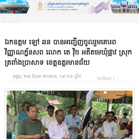
ឯកឧត្តម ឡៅ ឆន បានអញ្ជើញចូលរួមគោរព
វិញ្ញាណក្ខ័នសព លោក តេ វ៉ិច អតីតមេឃុំផ្អាវ ស្រុក
ត្រពាំងប្រាសាទ ខេត្តឧត្តរមានជ័យ
អង្គារ, ២៧ មិថុនា ២០២៣, ០៩:១៥ ព្រឹក
ចែករំលែក ៖