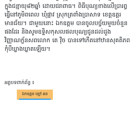
ក្នុងជន្មាយុ៨២ឆ្នាំ ដោយជរាពាធ។ ពិធីបុណ្យខាងលើបា្ររព្ធ
ធ្វើនៅភូមិពពេល ឃុំផ្អាវ ស្រុកត្រពាំងប្រាសាទ ខេត្តឧត្តរ
មានជ័យ។ ជាមួយនោះ ឯកឧត្តម បានចូលបច្ច័យមួយចំនួន
ផងដែរ និងសូមឧទ្ទិសកុសលផលបុណ្យជូនដល់ដួង
វិញ្ញាណក្ខ័នសពលោក តេ វ៉ិច បានទៅកើតនៅឋានសុគតិភព
កុំបីឃ្លាងឃ្លាតឡើយ។
អត្ថបទពាក់ព័ន្ធ ៖
ឯកឧត្តម ឡៅ​ ឆន