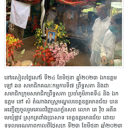
នៅរសៀលថ្ងៃសៅរ៍ ទី២៤ ខែមិថុនា ឆ្នាំ២០២៣ ឯកឧត្តម
ឡៅ ឆន សមាជិកគណៈកម្មការទី៧ ព្រឹទ្ធសភា និងជា
សមាជិកក្រុមសមាជិកព្រឹទ្ធសភា ប្រចាំភូមិភាគទី៤ និង ឯក
ឧត្តម នៅ សំ តំណាងរាស្ត្រមណ្ឌលខេត្តឧត្តរមានជ័យ បាន
អញ្ជើញចូលរួមគោរពវិញ្ញាណក្ខ័នសព លោក តេ វ៉ិច អតីត
មេឃុំផ្អាវ ស្រុកត្រពាំងប្រាសាទ ខេត្តឧត្តរមានជ័យ ដោយ
ទទួលមរណភាពកាលពីថ្ងៃសុក្រ ទី២៣ ខែមីថុនា ឆ្នាំ២០២៣