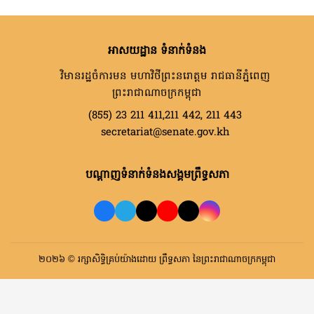
អាសយដ្ឋាន ទំនាក់ទំនង
វិមានរដ្ឋចំការមន មហាវិថីព្រះនរោត្តម រាជធានីភ្នំពេញ
ព្រះរាជាណាចក្រកម្ពុជា
(855) 23 211 411,211 442, 211 443
secretariat@senate.gov.kh
បណ្តាញទំនាក់ទំនងសង្គមព្រឹទ្ធសភា
២០២៦ © រក្សាសិទ្ធិគ្រប់យ៉ាងដោយ ព្រឹទ្ធសភា នៃព្រះរាជាណាចក្រកម្ពុជា