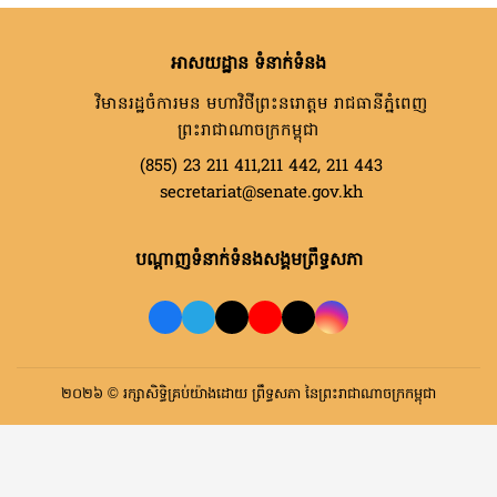
អាសយដ្ឋាន ទំនាក់ទំនង
វិមានរដ្ឋចំការមន មហាវិថីព្រះនរោត្តម រាជធានីភ្នំពេញ
ព្រះរាជាណាចក្រកម្ពុជា
(855) 23 211 411,211 442, 211 443
secretariat@senate.gov.kh
បណ្តាញទំនាក់ទំនងសង្គមព្រឹទ្ធសភា
២០២៦ © រក្សាសិទ្ធិគ្រប់យ៉ាងដោយ ព្រឹទ្ធសភា នៃព្រះរាជាណាចក្រកម្ពុជា