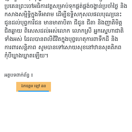
ប្រគេនព្រះចៅអធិការវត្តសម្រាប់ទុកផ្គត់ផ្គង់ចង្ហាន់ប្រចាំថ្ងៃ និង
កសាងសម្មិទ្ធិក្នុងទីអារាម ដើម្បីឧទិ្ទសកុសលផលបុណ្យនេះ
ជូនដល់បុព្វការីជន មានមាតាបិតា ជីដូន ជីតា និងញាតិមិត្ត
ជិតឆ្ងាយ ពិសេសដល់អស់លោក លោកស្រី អ្នកស្នេហាជាតិ
ទាំងអស់ ដែលបានពលីជីវិតក្នុងបុព្វហេតុការពាទឹកដី និង
ការពារសន្តិភាព សូមបានទៅសោយសុខនៅឋានសុគតិភព
កុំបីឃ្លាងឃ្លាតឡើយ។
អត្ថបទពាក់ព័ន្ធ ៖
ឯកឧត្តម ឡៅ​ ឆន