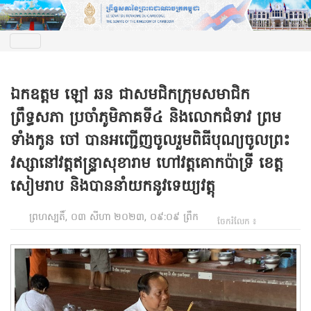
ឯកឧត្តម ឡៅ ឆន ជាសមជិកក្រុមសមាជិក
ព្រឹទ្ធសភា ប្រចាំភូមិភាគទី៤ និងលោកជំទាវ ព្រម
ទាំងកូន ចៅ បានអញ្ជើញចូលរួមពិធីបុណ្យចូលព្រះ
វស្សានៅវត្តឥន្ទ្រាសុខារាម ហៅវត្តគោកប៉ាទ្រី ខេត្ត
សៀមរាប និងបាននាំយកនូវទេយ្យវត្ដុ
ព្រហស្បតិ៍, ០៣ សីហា ២០២៣, ០៩:០៩ ព្រឹក
ចែករំលែក ៖