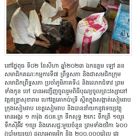
នៅថ្ងៃពុធ ទី០២ ខែសីហា ឆ្នាំ២០២៣ ឯកឧត្តម ឡៅ ឆន
សមាជិកគណៈកម្មការទី៧ ព្រឹទ្ធសភា និងជាសមជិកក្រុម
សមាជិកព្រឹទ្ធសភា ប្រចាំភូមិភាគទី៤ និងលោកជំទាវ ព្រម
ទាំងកូន ចៅ បានអញ្ជើញចូលរួមពិធីបុណ្យចូលព្រះវស្សានៅ
វត្តឥន្ទ្រាសុខារាម ហៅវត្តគោកប៉ាទ្រី ស្តិតក្នុងសង្កាត់សៀមរាប
ក្រុងសៀមរាប ខេត្តសៀមរាប និងបាននាំយកនូវទេយ្យវត្ដុ
មានអង្ករ ១ ការ៉ុង ៥០គ.ក្រ ទឹកសុទ្ធ ២កេះ ទឹកត្រី ១យួរ
ទឹកស៊ីអ៊ីវ ១យួរ និងភេសជ្ជៈមួយចំនួន ព្រមទាំងថវិកា ៦០០
(ប្រាំមួយរយ) ដុល្លារអាមេរិក និង ២០០.០០០រៀល វេរ