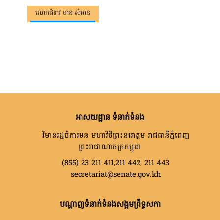
លោកជំទាវ មាន សំអាន
អាសយដ្ឋាន ទំនាក់ទំនង
វិមានរដ្ឋចំការមន មហាវិថីព្រះនរោត្តម រាជធានីភ្នំពេញ
ព្រះរាជាណាចក្រកម្ពុជា
(855) 23 211 411,211 442, 211 443
secretariat@senate.gov.kh
បណ្តាញទំនាក់ទំនងសង្គមព្រឹទ្ធសភា