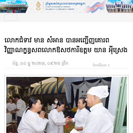
លោកជំទាវ មាន សំអាន បានអញ្ជើញគោរព
វិញ្ញាណក្ខន្ធសពលោកឱសថការីឧត្តម យាន អុីស្រេង
ច័ន្ទ, ០៤ ធ្នូ ២០២៣, ០៩:២៥ ព្រឹក
ចែករំលែក ៖