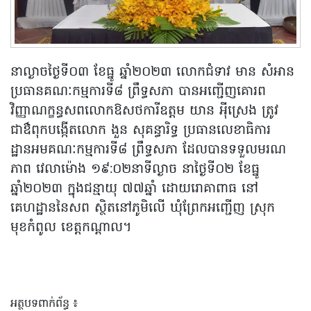
នាល្ងាចថ្ងៃទី០៣ ខែធ្នូ ឆ្នាំ២០២៣ លោកជំទាវ មាន សំអាន
ប្រធានគណៈកម្មការទី៨ ព្រឹទ្ធសភា បានអញ្ជើញគោរព
វិញ្ញាណក្ខន្ធសពលោកឱសថការីឧត្តម យាន អុីស្រេង ត្រូវ
ជាឳពុកបង្កើតលោក ងួន សុគន្ធារិទ្ធ ប្រធានលេខាធិការ
ដ្ឋានអមគណៈកម្មការទី៨ ព្រឹទ្ធសភា ដែលបានទទួលមរណ
ភាព វេលាម៉ោង ១៩:០២នាទីល្ងាច នាថ្ងៃទី០២ ខែធ្នូ
ឆ្នាំ២០២៣ ក្នុងជន្មាយុ ៧៧ឆ្នាំ ដោយរោគាពាធ នៅ
គេហដ្ឋាននៃសព ស្ថិតនៅភូមិលើ ឃុំព្រែកអញ្ជើញ ស្រុក
មុខកំពូល ខេត្តកណ្តាល។
អត្ថបទពាក់ព័ន្ធ ៖