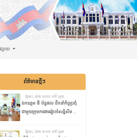
ពផ្សាយ
ព័ត៌មានថ្មីៗ
ថ្ងៃនេះ, ម៉ោង ៣:៥៥ នាទី ល្ងាច
ឯកឧត្តម ងី ច័ន្ទផល ដឹកនាំកិច្ចប្រជុំ
ជាមួយក្រុមការងាររៀបចំសន្និសីទ
ISC-2 ដើម្បីពិនិត្យវឌ្ឍនភាពការងារ
ដែលបាននិងកំពុងអនុវត្ត
ថ្ងៃនេះ, ម៉ោង ៣:១៥ នាទី ល្ងាច