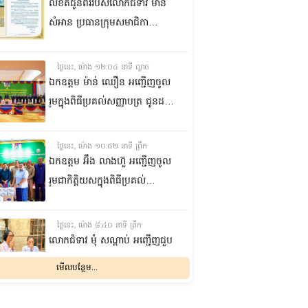
លិខិតជូនពររបស់លោកជំទាវ មាន
សំអាន ប្រធានក្រុម​សមាជិកា
ព្រឹទ្ធសភា​ គោរពជូន លោកជំទាវ
ឃួន ឃុនឌី លេខាធិការក្រុម
ថ្ងៃនេះ, ម៉ោង ១២:០៤ នាទី ល្ងាច
សមាជិកាព្រឹទ្ធសភា ក្នុងឱកាស
ឯកឧត្តម ម៉ាន់ ឈឿន អញ្ជើញចូល
ប្រកបដោយសិរីមង្គល នៃថ្ងៃចម្រើន
រួមក្នុងពិធីប្រគល់សញ្ញាបត្រ ជូនដល់
អាយុវឌ្ឍនមង្គលរបស់ លោកជំទាវ
និស្សិតជ័យលាភី និងសម្ពោធអគារ
លេខាធិការក្រុមសមាជិកាព្រឹទ្ធសភា
សិក្សា នៃសាកលវិទ្យាល័យភូមិន្ទនីតិ
ថ្ងៃនេះ, ម៉ោង ១០:៥២ នាទី ព្រឹក
សាស្ត្រ និងវិទ្យាស្ត្រសេដ្ឋកិច្ច
ឯកឧត្តម អ‍៊ឹង លាងហ៊ួ អញ្ជើញចូល
រួមជាកិត្តិយសក្នុងពិធីប្រគល់
ឧបករណ៍ផលិតអុកស៊ីសែន
និងអាល់កុល ជូនដល់មន្ទីរពេទ្យ
ថ្ងៃនេះ, ម៉ោង ៨:៤០ នាទី ព្រឹក
បង្អែក និងមណ្ឌលសុខភាពមួយចំនួន
លោកជំទាវ មុំ សណ្តាប់ អញ្ជើញជួប
ក្នុងខេត្តកំពង់ឆ្នាំង
សំណេះសំណាល និងសួរសុខទុក្ខ
មើលបន្ថែម...
ជាមួយចលនានារី ក្នុងសង្កាត់ផ្សារ
ដើមថ្កូវ ខណ្ឌចំការមន រាជធានី
ម្សិលមិញ, ម៉ោង ៨:០៤ នាទី ល្ងាច