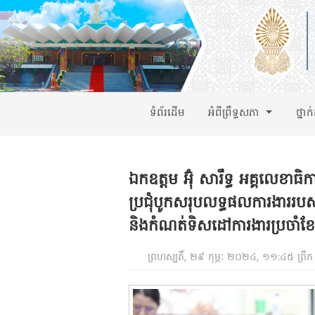
ទំព័រដើម
អំពីព្រឹទ្ធសភា
ថ្នាក
ឯកឧត្តម អ៊ុំ សារឹទ្ធ អគ្គលេខាធិ
ប្រជុំបូកសរុបលទ្ធផលការងាររបស់ អ
និងកំណត់ទិសដៅការងារប្រចាំខ
ព្រហស្បតិ៍, ២៩ កុម្ភៈ ២០២៤, ១១:៤៥ ព្រឹក