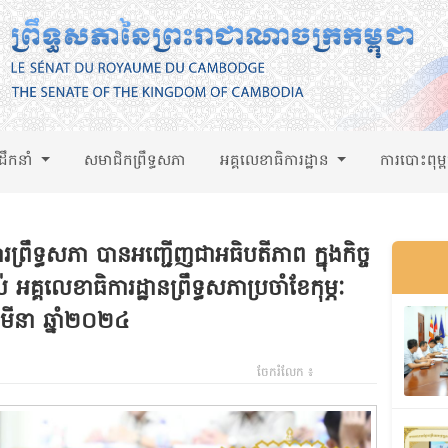
់ដឹកនាំ
សមាជិកព្រឹទ្ធសភា
អគ្គលេខាធិការដ្ឋាន
ការបោះពុម្
ការព្រឹទ្ធសភា បានអញ្ជើញជាអធិបតីភាព ក្នុងកិច្ច
គ្គលេខាធិការដ្ឋានព្រឹទ្ធសភាប្រចាំខែកុម្ភៈ
ែមីនា ឆ្នាំ២០២៤
ចែករំលែក ៖