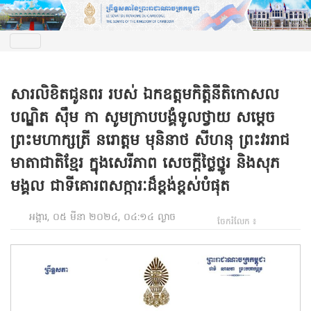
សារលិខិតជូនពរ របស់ ឯកឧត្តមកិត្តិនីតិកោសល
បណ្ឌិត ស៊ឹម កា​ សូមក្រាបបង្គំទូលថ្វាយ សម្តេច
ព្រះមហាក្សត្រី នរោត្តម មុនិនាថ សីហនុ ព្រះវររាជ
មាតាជាតិខ្មែរ ក្នុងសេរីភាព សេចក្តីថ្លៃថ្នូរ និងសុភ
មង្គល ជាទីគោរពសក្ការៈដ៏ខ្ពង់ខ្ពស់បំផុត
អង្គារ, ០៥ មីនា ២០២៤, ០៤:១៤ ល្ងាច
ចែករំលែក ៖