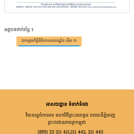
អត្ថបទពាក់ព័ន្ធ ៖
ឯកឧត្តមកិត្តិនីតិកោសលបណ្ឌិត ស៊ឹម កា
អាសយដ្ឋាន ទំនាក់ទំនង
វិមានរដ្ឋចំការមន មហាវិថីព្រះនរោត្តម រាជធានីភ្នំពេញ
ព្រះរាជាណាចក្រកម្ពុជា
(855) 23 211 411,211 442, 211 443